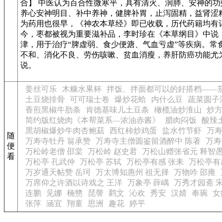
合】 中医认为百合性微寒平，具有清火、润肺、安神的功
养心安神明目、补中养神，健脾补胃，止泻固精，益肾涩精
为药用也很早，《神农本草经》即已收载，历代药籍均有
今，枣都被视为重要滋补品，李时珍在《本草纲目》中说
津，用于治疗“脾虚弱、食少便溏、气血亏虚”等疾病。常
不和、消化不良、劳伤咳嗽、贫血消瘦，养肝防癌功能尤为
说。
姜丝可乐
木糠水果杯
拌饭、拌面都可以的好搭档——
土豆烧排骨
可可瑞士卷
爆炒花蛤
内什么豆
蔬菜圆子
香煎黑椒牛肋条
肯德基味儿土豆条
橄榄油炒淮山
炒
简约版红烧肉《本帮菜系—浓油赤酱》
腊肉闷饭
酸辣
黑胡椒爆炒牛肉杏鲍菇
西红柿炒鸡蛋
盐水竹节虾
万寿
随
万寿寺牡丹 翁承赞
万寿寺主僧圆鉴留酒醉中 陈著
万寿
便
万松岭老僧 邵棠
万松岭 赵史君
万松山赠张省元 释智
看
万松亭 孔武仲
万松亭 苏轼
万松亭有感 张耒
万松亭有
万岁通天帖赞 岳珂
万太博知惠州 祖无择
万物吟 邵雍
万席仰之许酒以诗戏之 王洋
万象亭 薛嵎
万秀才园斋 
连鹏
见娜
楠戆
琵謦
鹳文
沁欢
秀安
汉婧
奉琬
女
张萍
涵宜
翔童
思洲
趣花
婷平