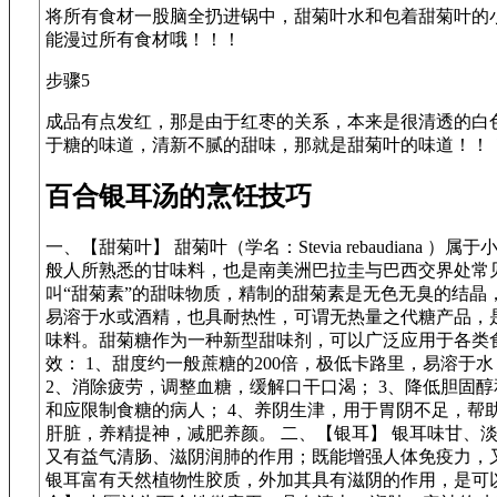
将所有食材一股脑全扔进锅中，甜菊叶水和包着甜菊叶的
能漫过所有食材哦！！！
步骤5
成品有点发红，那是由于红枣的关系，本来是很清透的白
于糖的味道，清新不腻的甜味，那就是甜菊叶的味道！！
百合银耳汤的烹饪技巧
一、【甜菊叶】 甜菊叶（学名：Stevia rebaudiana
般人所熟悉的甘味料，也是南美洲巴拉圭与巴西交界处常
叫“甜菊素”的甜味物质，精制的甜菊素是无色无臭的结晶，
易溶于水或酒精，也具耐热性，可谓无热量之代糖产品，
味料。甜菊糖作为一种新型甜味剂，可以广泛应用于各类
效： 1、甜度约一般蔗糖的200倍，极低卡路里，易溶于
2、消除疲劳，调整血糖，缓解口干口渴； 3、降低胆固
和应限制食糖的病人； 4、养阴生津，用于胃阴不足，帮
肝脏，养精提神，减肥养颜。 二、【银耳】 银耳味甘、
又有益气清肠、滋阴润肺的作用；既能增强人体免疫力，
银耳富有天然植物性胶质，外加其具有滋阴的作用，是可