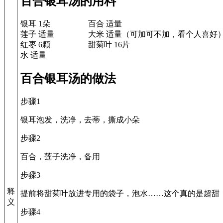
百合银耳汤的用料
银耳 1朵
百合 适量
莲子 适量
大米 适量（可加可不加，看个人喜好
红枣 6颗
甜菊叶 16片
水 适量
百合银耳汤的做法
步骤1
银耳泡发，洗净，去蒂，撕成小朵
步骤2
百合，莲子洗净，备用
步骤3
释
提前将甜菊叶放进专用的袋子，泡水……这个真的是超甜
义
步骤4