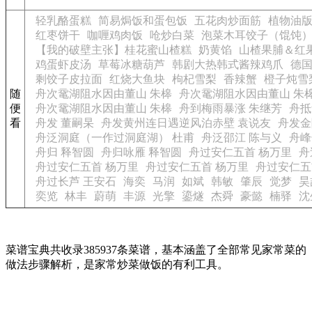
轻乳酪蛋糕
简易焗饭和蛋包饭
五花肉炒面筋
植物油
红枣饼干
咖喱鸡肉饭
呛炒白菜
泡菜木耳饺子（馄饨
【我的破壁主张】桂花蜜山楂糕
奶黄馅
山楂果脯＆红
鸡蛋虾皮汤
草莓冰糖葫芦
韩剧大热韩式酱辣鸡爪
德
剩饺子皮拉面
红烧大鱼块
枸杞雪梨
香辣蟹
橙子炖雪
随
舟次鼋湖阻水因由董山 朱槔
舟次鼋湖阻水因由董山 朱
便
舟次鼋湖阻水因由董山 朱槔
舟到梅雨暴涨 朱继芳
舟抵
看
舟发 董嗣杲
舟发黄州连日遇逆风泊赤壁 袁说友
舟发金
舟泛洞庭（一作过洞庭湖） 杜甫
舟泛邵江 陈与义
舟峰
舟归 释智圆
舟归咏雁 释智圆
舟过安仁五首 杨万里
舟
舟过安仁五首 杨万里
舟过安仁五首 杨万里
舟过安仁五
舟过长芦 王安石
海奕
马润
如斌
韩敏
肇辰
觉梦
昊
奕览
林丰
蔚萌
丰源
光擎
鎏燧
杰舜
豪懿
楠驿
沈
菜谱宝典共收录385937条菜谱，基本涵盖了全部常见家常菜的
做法步骤解析，是家常炒菜做饭的有利工具。