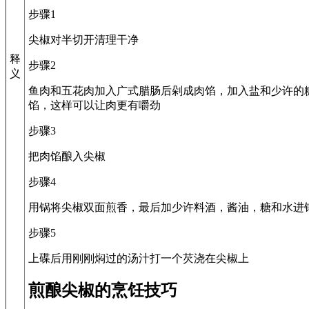
步骤1
尖椒对半切开清理干净
释
步骤2
义
鱼肉和五花肉加入广式腊肠后剁成肉馅，加入盐和少许的
馅，这样可以让肉更有嚼劲
步骤3
把肉馅酿入尖椒
步骤4
用锅将尖椒双面煎香，最后加少许料酒，酱油，糖和水进
步骤5
上碟后用刚刚焖过的汤汁打一个芡浇在尖椒上
煎酿尖椒的烹饪技巧