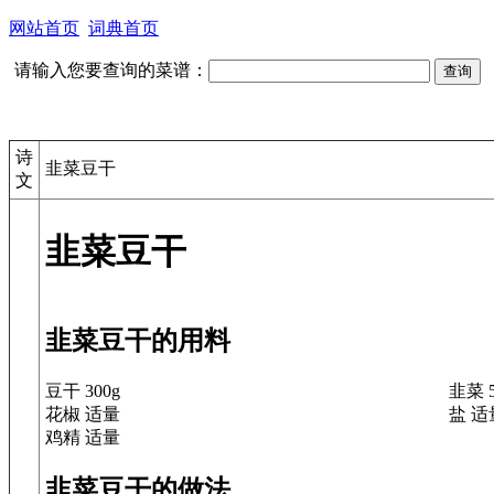
网站首页
词典首页
请输入您要查询的菜谱：
诗
韭菜豆干
文
韭菜豆干
韭菜豆干的用料
豆干 300g
韭菜 5
花椒 适量
盐 适
鸡精 适量
韭菜豆干的做法