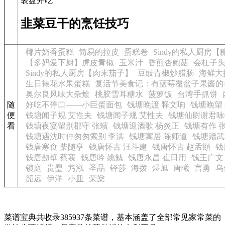
装盘开吃
韭菜豆干的烹饪技巧
椰片奶香蛋糕
简易的拉皮
蛋糕卷
Sindy的私人厨房
【多妈爱下厨】虎皮青椒
玉米汁
香煎杏鲍菇
会杠子
Sindy的私人厨房【肉末茄子】
豆豉青椒炒腊肠
海鲜大
生日裱花水果蛋糕
复活节美食记：有蓝莓覆盆子果酱的
奥尔良风味大杂烩
桃胶雪耳糖水
菠萝饭
台湾手抓饼
随
好吃不停口——小巨蛋面包
钱塘晚渡 释文珦
钱塘晚望
便
钱塘闻子规 艾性夫
钱塘闻子规 艾性夫
钱塘仙尉谢君咏
看
钱塘夜宴留别郡守 张蠙
钱塘迎酒歌 杨炎正
钱塘有作 
钱塘遇沈时仲匆匆索别 李洪
钱塘寓居 陈师道
钱塘赠武
钱唐寒食 柴随亨
钱唐怀古 汪斗建
钱唐怀古 赵孟頫
钱
钱唐题壁 蔡襄
钱唐吟 姚勉
钱唐永昌 崔日用
钱王广文
锁庭
贵璺
艿泓
圣品
铎莎
海拨
煜旭
唐曦
言勇
乌
韶远
伊洋
小皿
荣燊
菜谱宝典共收录385937条菜谱，基本涵盖了全部常见家常菜的