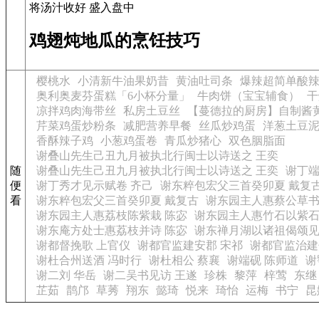
将汤汁收好 盛入盘中
鸡翅炖地瓜的烹饪技巧
樱桃水
小清新牛油果奶昔
黄油吐司条
爆辣超简单酸
奥利奥麦芬蛋糕「6小杯分量」
牛肉饼（宝宝辅食）
干
凉拌鸡肉海带丝
私房土豆丝
【蔓德拉的厨房】自制酱
芹菜鸡蛋炒粉条
减肥营养早餐
丝瓜炒鸡蛋
洋葱土豆
香酥辣子鸡
小葱鸡蛋卷
青瓜炒猪心
双色胭脂面
谢叠山先生己丑九月被执北行闽士以诗送之 王奕
随
谢叠山先生己丑九月被执北行闽士以诗送之 王奕
谢丁端
便
谢丁秀才见示赋卷 齐己
谢东粹包宏父三首癸卯夏 戴复
看
谢东粹包宏父三首癸卯夏 戴复古
谢东园主人惠蔡公草书
谢东园主人惠荔枝陈紫栽 陈宓
谢东园主人惠竹石以紫石
谢东庵方处士惠荔枝并诗 陈宓
谢东禅月湖以诸祖偈颂见
谢都督挽歌 上官仪
谢都官监建安郡 宋祁
谢都官监治建
谢杜合州送酒 冯时行
谢杜相公 蔡襄
谢端砚 陈师道
谢
谢二刘 华岳
谢二吴书见访 王遂
珍株
黎萍
梓莺
东继
芷茹
鹊邝
草莠
翔东
懿琦
悦来
琦怡
运梅
书宁
昆