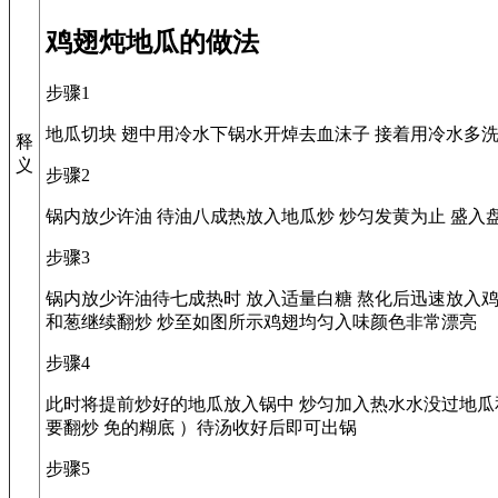
鸡翅炖地瓜的做法
步骤1
地瓜切块 翅中用冷水下锅水开焯去血沫子 接着用冷水多洗
释
义
步骤2
锅内放少许油 待油八成热放入地瓜炒 炒匀发黄为止 盛入
步骤3
锅内放少许油待七成热时 放入适量白糖 熬化后迅速放入
和葱继续翻炒 炒至如图所示鸡翅均匀入味颜色非常漂亮
步骤4
此时将提前炒好的地瓜放入锅中 炒匀加入热水水没过地瓜和
要翻炒 免的糊底 ）待汤收好后即可出锅
步骤5