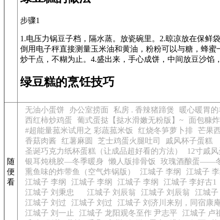
步骤1
1.电压力锅豆子档，隔水蒸。放瓷碗里。2.晾凉放在保鲜
倒用电子秤直接测量玉米油和黄油，粉粉可以与糖，蜂蜜
炒干点，不糊为止。4.盛出来，手心成饼，中间放豆沙馅
绿豆糕的烹饪技巧
无油小蛋饼
办公室捞面
私房 . 香辣猪蹄煲
暖心暖胃的
西红柿炒鸡蛋
葡式蛋挞【挞水滑嫩无粉版】~
面包糠炸
#超能量菰米试用之 彩蔬菰米饭
红烧冬笋萝卜排
芒果
香菇肉酱
红薯麻圆
芝士鸡蛋火腿吐司
戚风杯子蛋糕
圣诞巧克力纸杯蛋糕（让成品超好看的方法）
12寸戚
随
银耳炖桃胶—冬季暖身
懒人版排骨饭
玫瑰酒酿蛋——
便
熏鱼味的炸带鱼（空气炸锅版）
江城子 李纲
江城子 
看
江城子 李纲
江城子 李纲
江城子 李纲
江城子 李好古1
江城子 刘秉忠
江城子 刘辰翁
江城子 刘辰翁
江城子
江城子 刘过
江城子 刘过
江城子 刘济川来别，同宿康
江城子 刘一止
江城子 龙阳观冬至作 尹志平
江城子 卢