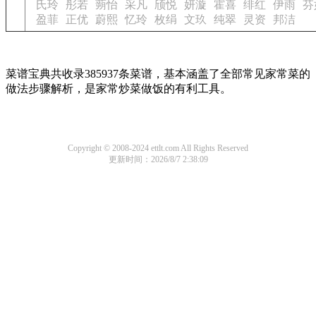
氏玲
彤若
蒴怡
采凡
颀悦
妍漩
霍喜
绯红
伊雨
芬
盈菲
正优
蔚熙
忆玲
枚绢
文玖
纯翠
灵资
邦洁
菜谱宝典共收录385937条菜谱，基本涵盖了全部常见家常菜的
做法步骤解析，是家常炒菜做饭的有利工具。
Copyright © 2008-2024 ettlt.com All Rights Reserved
更新时间：2026/8/7 2:38:09