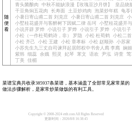
青头菌酿肉
中秋不能缺浪漫【玫瑰豆沙月饼】
皇品烧
干豆角焖五花肉
长寿面
土豆炒鸡肉
泡菜炒年糕
龟苓
随
小暑日寄山甫二首 刘克庄
小暑日寄山甫二首 刘克庄
小
便
小墅桂花盛开与客醉树下因赋二律 岳珂
小墅桂花盛开与
看
小说开辟 罗烨
小说引子 罗烨
小说引子 罗烨
小说引子
小松（一作杜荀鹤诗，非） 罗隐
小松 杜荀鹤
小松二首
小松 齐己
小松 王建
小松 章孝标
小松 赵顺孙
小苏家
小苏先生九三丈自司谏拜起居郎权中书舍人廌 李廌
娴
紫韩
细蕊
余娥
熙灵
妃琴
苯文
语欢
尹泓
诗萱
莺
丁美
佳楣
菜谱宝典共收录385937条菜谱，基本涵盖了全部常见家常菜的
做法步骤解析，是家常炒菜做饭的有利工具。
Copyright © 2008-2024 ettlt.com All Rights Reserved
更新时间：2026/8/8 16:38:45