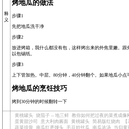
烤地瓜的做法
释
步骤1
义
先把地瓜洗干净
步骤2
放进烤箱，我什么都没有包，这样烤出来的外焦里嫩。跟
以包锡纸。
步骤3
上下管加热。中层。80分钟，40分钟翻个。如果地瓜小
烤地瓜的烹饪技巧
烤到30分钟的时候翻转一下
黄桃罐头
烧茄子 -- 地三鲜
教你如何把过夜的菜煮成像刚
蛋黄甜沙司
意大利肉酱面
黄桃罐头
简易版红烧肉
【
蔬菜排骨
南瓜红枣馒头
毛豆炒丝瓜
南瓜浓汤
当归黄