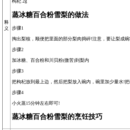
枸杞 2g
蒸冰糖百合粉雪梨的做法
释
步骤1
义
掏出梨核，顺便把里面的部分梨肉捣碎!注意，要让梨成
步骤2
加冰糖、百合粉和川贝粉(微苦)到梨内
步骤3
把枸杞放到最上边，然后把梨放入碗内，碗里加少量水!把
步骤4
小火蒸15分钟左右即可!
蒸冰糖百合粉雪梨的烹饪技巧