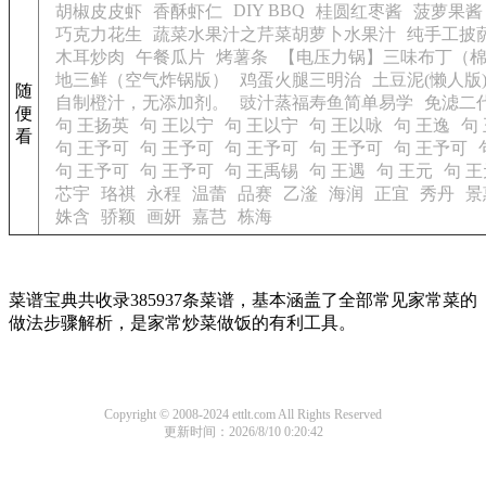
DIY BBQ
胡椒皮皮虾
香酥虾仁
桂圆红枣酱
菠萝果酱
巧克力花生
蔬菜水果汁之芹菜胡萝卜水果汁
纯手工披
木耳炒肉
午餐瓜片
烤薯条
【电压力锅】三味布丁（
地三鲜（空气炸锅版）
鸡蛋火腿三明治
土豆泥(懒人版
随
自制橙汁，无添加剂。
豉汁蒸福寿鱼简单易学
免滤二代
便
句 王扬英
句 王以宁
句 王以宁
句 王以咏
句 王逸
句
看
句 王予可
句 王予可
句 王予可
句 王予可
句 王予可
句 王予可
句 王予可
句 王禹锡
句 王遇
句 王元
句 王
芯宇
珞祺
永程
温蕾
品赛
乙滏
海润
正宜
秀丹
景
姝含
骄颖
画妍
嘉芑
栋海
菜谱宝典共收录385937条菜谱，基本涵盖了全部常见家常菜的
做法步骤解析，是家常炒菜做饭的有利工具。
Copyright © 2008-2024 ettlt.com All Rights Reserved
更新时间：2026/8/10 0:20:42