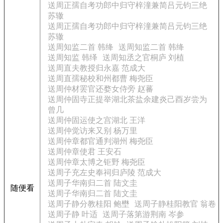
送周正孺自考功郎中归守梓潼兼简吕元钧三绝
苏辙
送周正孺自考功郎中归守梓潼兼简吕元钧三绝
苏辙
送周知监二首 韩绛
送周知监二首 韩绛
送周知监 韩绎
送周知丞之官桐庐 刘植
送周直夫教授归永嘉 范成大
送周直孺秘校和州都曹 梅尧臣
送周仲材罢官还婺女侍旁 赵蕃
送周仲固寺正提举湖北茶盐余建炎己酉岁尝为
曾几
送周仲固运使之宫湖北 王洋
送周仲觉访来又别 杨万里
送周仲章都官通判湖州 梅尧臣
送周仲章使君 王安石
送周仲章太博之钜野 梅尧臣
送周子充左史奉祠归庐陵 范成大
送周子华南归二首 陆文圭
随便看
送周子华南归二首 陆文圭
送周子静分教桂阳 鲍壄
送周子静桂阳教官 翁卷
送周子静 叶适
送周子落第游荆南 岑参