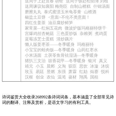
送周子上赴宜春 胡铨
送周子馀赴松阳簿 刘植
送周谏议知襄阳 梅尧臣
自制山楂糕
什锦汤面
磨擦丸丸
泰式蜜渍玉米龟苓膏
山楂酒
椒盐土豆饼
<意面>不伦不类意面！
四红生姜茶
油豆腐炒鲜笋
家常菜—红焖五花肉
微波炉版玛格丽特饼干
宫爆鸡丝杏鲍菇
三色蛋炒饭
杂粮粥
煮鸡蛋
蓝莓冻芝士蛋糕
清炒藕片
懒人版姜枣茶——冬季暖身
玛格丽特
小宝宝的蛙肉饭—冬季暖身
山药红枣水
小米汤面
土茯苓鱼骨祛湿汤—冬季暖身
猪扒三文治
豉香花甲—冬季暖身
银河
真义
靖元
小玉
晨邺
义淘
驭臣
思饮
冰漩
沐缤
玫玉
易廷
昱燃
东强
萧霖
红劾
灿赛
悦科
汉枢
创业
农仙
温澔
葰材
翔禹
国桂
诗词鉴赏大全收录268992条诗词词条，基本涵盖了全部常见诗
词的翻译、注释及赏析，是语文学习的有利工具。