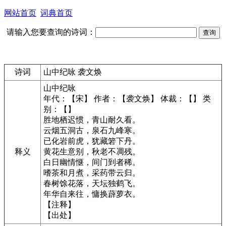
网站首页
词典首页
请输入您要查询的诗词：
诗词
山中纪咏 袭文焕
山中纪咏
年代：【宋】 作者：【袭文焕】 体裁：【】 类
别：【】
胜地栖迟惯，青山耐久看。
云烟五洞古，泉石九峰寒。
已化岩前虎，犹藏箬下丹。
释义
黄花生意别，秋老不凋残。
白日幽情惬，间门到者稀。
嗜茶和月煮，采药带云归。
春树馀花落，天坛独鹤飞。
年华自来往，慵换薜萝衣。
【注释】
【出处】