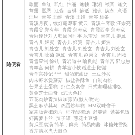
馥丽
鱼红
凯红
怡澜
逸帧
琳湘
祯音
逢文
莺露
熙恩
江淼
言棋
鲸诋
雅琼
婉永
意语
汪琳
青溪 王维
青溪 王维
青溪 杨备
青溪月夜，续灯庵即事 黄云
青溪主客歌 汪崇亮
青霞谷 郑有年
青霞 蒲寿宬
青霞西亭 蒲寿宬
青湘逢廷对人归因问时事 乐雷发
青杏儿 姬翼
青杏儿 姬翼
青杏儿 姬翼
青杏儿 姬翼
青杏儿 刘处玄
青杏儿 刘处玄
青杏儿 刘处玄
青杏儿 咏菊 姬翼
青杏儿 赵秉文
青杏儿 周权
青雪应制 徐铉
青岩道中 喻良能
青羊宫 郭忠恕
随便看
青羊宫 何耕
青羊宫小饮赠道士 陆游
青羊宫砖记 ***
甜酒粑甜汤
土豆沙拉
肉末虾米煲蘑菇
椒盐香酥鱼
自制肉松
芒果芝士蛋糕
虾仁杂素饼
日式咖喱猪排饭
黄金芝士曲奇
c式大色拉
五花肉炒青辣椒加蒜苗(懒人做法)
黑芝麻萨其马
鸡蛋炒年糕
MM双味饼干
家常版青椒肉片
桂花酸梅汤
舒芙蕾
紫菜包饭
虾酱萝卜丝
辣子罐
葱花土豆饼
黄瓜豆腐汤 简单，鲜美
简易肉酱
冰糖炖雪梨
香芹清水煮大眼鱼