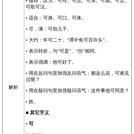
• 值得，认为：可怜。可悲。可亲。可观。可贵。
可歌可泣。
• 适合：可身。可口。可体。
• 尽，满：可劲儿干。
• 大约：年可二十。“潭中鱼可百许头”。
• 表示转折，与“可是”、“但”相同。
• 表示强调：他可好了。
• 用在反问句里加强反问语气：都这么说，可谁见
过呢？
解析
• 用在疑问句里加强疑问语气：这件事他可同意？
• 姓。
■
其它字义
•
可