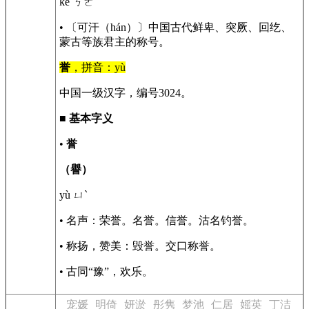
kè ㄎㄜˋ
• 〔可汗（hán）〕中国古代鲜卑、突厥、回纥、
蒙古等族君主的称号。
誉
，拼音：yù
中国一级汉字，编号3024。
■
基本字义
•
誉
（譽）
yù ㄩˋ
• 名声：荣誉。名誉。信誉。沽名钓誉。
• 称扬，赞美：毁誉。交口称誉。
• 古同“豫”，欢乐。
宠媛
明倚
妍淤
彤隽
梦池
仁居
媱英
丁洁