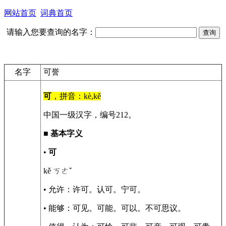
网站首页
词典首页
请输入您要查询的名字：
名字
可誉
可
，拼音：kè,kě
中国一级汉字，编号212。
■
基本字义
•
可
kě ㄎㄜˇ
• 允许：许可。认可。宁可。
• 能够：可见。可能。可以。不可思议。