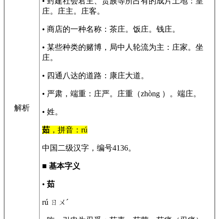
• 封建社会君主、贵族等所占有的成片土地：皇
庄。庄主。庄客。
• 商店的一种名称：茶庄。饭庄。钱庄。
• 某些种类的赌博，局中人轮流为主：庄家。坐
庄。
• 四通八达的道路：康庄大道。
• 严肃，端重：庄严。庄重（zhòng ）。端庄。
解析
• 姓。
茹
，拼音：rú
中国二级汉字，编号4136。
■
基本字义
•
茹
rú ㄖㄨˊ