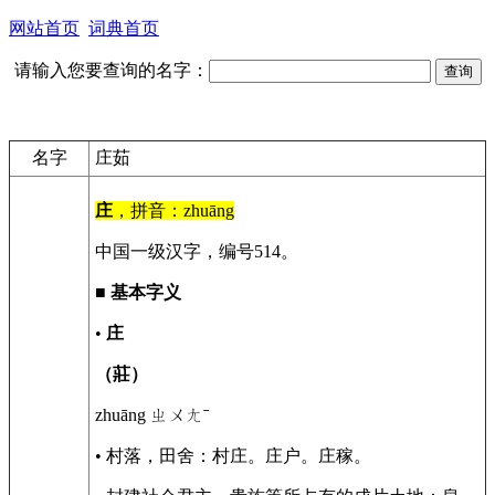
网站首页
词典首页
请输入您要查询的名字：
名字
庄茹
庄
，拼音：zhuāng
中国一级汉字，编号514。
■
基本字义
•
庄
（莊）
zhuāng ㄓㄨㄤˉ
• 村落，田舍：村庄。庄户。庄稼。