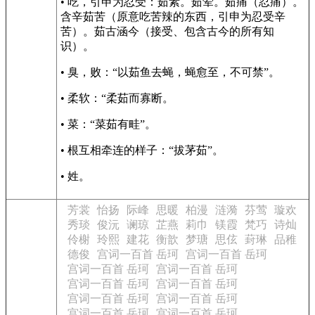
• 吃，引申为忍受：茹素。茹荤。茹痛（忍痛）。
含辛茹苦（原意吃苦辣的东西，引申为忍受辛
苦）。茹古涵今（接受、包含古今的所有知
识）。
• 臭，败：“以茹鱼去蝇，蝇愈至，不可禁”。
• 柔软：“柔茹而寡断。
• 菜：“菜茹有畦”。
• 根互相牵连的样子：“拔茅茹”。
• 姓。
芳裳
怡扬
际峰
思暖
柏漫
涟漪
芬莺
璇欢
秀琰
俊沅
谰琼
芷燕
莉巾
镁霞
梵巧
诗灿
伶榭
玲熙
建花
衡歆
梦瑭
思伭
葑琳
品稚
德俊
宫词一百首 岳珂
宫词一百首 岳珂
宫词一百首 岳珂
宫词一百首 岳珂
宫词一百首 岳珂
宫词一百首 岳珂
宫词一百首 岳珂
宫词一百首 岳珂
宫词一百首 岳珂
宫词一百首 岳珂