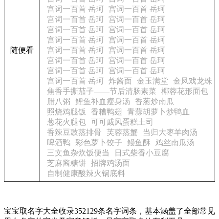
宫词一百首 岳珂
宫词一百首 岳珂
宫词一百首 岳珂
宫词一百首 岳珂
宫词一百首 岳珂
宫词一百首 岳珂
宫词一百首 岳珂
宫词一百首 岳珂
随便看
宫词一百首 岳珂
宫词一百首 岳珂
宫词一百首 岳珂
宫词一百首 岳珂
宫词一百首 岳珂
宫词一百首 岳珂
宫词一百首 岳珂
炸酱面
金玉满堂
金凤戏龙珠
焦香手撕茄子——节后清肠素菜
椰蓉花形面包
腊八粥
鲤鱼补血瘦身汤
香葱炒南瓜
照烧鸡腿饭
香糟鸭翅
青蒜胡萝卜炒鸭血
葱花火腿包
可可戚风蛋糕土司
香辣豆豉蒸排骨
芙蓉蒸蟹
当归大枣羊肉汤
啤酒鸭
彩色萝卜饺子
鳗鱼酥
鸡丝南瓜汤
三文鱼杂炊饭便当
日式柴香小豆腐
芝麻酱糖饼
招牌鸡汤面
自制健康酸辣火锅底料
宝宝取名字大全收录352129条名字词条，基本涵盖了全部常见