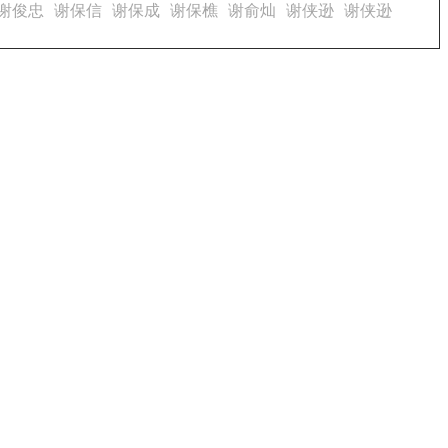
谢俊忠
谢保信
谢保成
谢保樵
谢俞灿
谢侠逊
谢侠逊