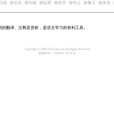
伯昌
谢伯东
谢伯雄
谢似男
谢佚芳
谢作云
谢佩玉
谢来发
诗词的翻译、注释及赏析，是语文学习的有利工具。
Copyright © 2008-2024 ettlt.com All Rights Reserved
更新时间：2026/8/7 18:19:13