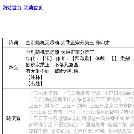
网站首页
词典首页
诗词
金刚随机无尽颂·大乘正宗分第三 释印肃
金刚随机无尽颂·大乘正宗分第三
年代：【宋】 作者：【释印肃】 体裁：【】 类别
欲说宗乘正，不落凡兼圣。
释义
有无俱不到，截断邪师柄。
【注释】
【出处】
上巳曲水 郭印
上巳日赐裴度 李昂
上巳日恩赐曲
上巳日涧南园期王山人陈七诸公不至 孟浩然
上巳
上巳日 刘得仁
上巳日 刘驾
上巳日洛岸独游寄陈
上巳日曲江有感 司马扎
上巳日瑞圣园锡燕呈诸同
随便看
上巳日王仲宗赵德温见过因招赵仲缜任卿小集 韩
家常洋芋泥 不爱吃奶油
韩国泡菜饼
糖醋白菜
凉拌牛肉
咖喱鱼丸
大米锅巴
炸糕
多彩鱿鱼饭