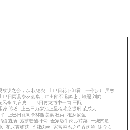
观祓禊之会，以 权德舆
上巳日花下闲看（一作步） 吴融
上巳日两县寮友会集，时主邮不遂驰赴，辄题 刘商
光风亭 刘言史
上巳日青龙道中一首 王阮
甫家 陈著
上巳日万岁池上呈程咏之提刑 范成大
初平
上巳日徐司录林园宴集 杜甫
椒麻鱿鱼
鸡蛋菌汤
菠萝糖醋排骨
全家版牛肉炒芹菜
干烧南瓜
水
花式杏鲍菇
香辣肉丝
家常菜系之鱼香肉丝
谢介石