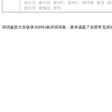
谢介石
谢介铭
谢仲仁
谢仲仁
谢仲瑜
谢汲
谢
谢信良
谢修品
谢伟
诗词鉴赏大全收录268992条诗词词条，基本涵盖了全部常见