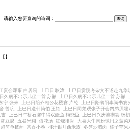
请输入您要查询的诗词：
：【】
江宴会即事 白居易
上巳日 耿湋
上巳日贡院考杂文不遂赴九华
日久病不出示儿侄二首 苏辙
上巳日久病不出示儿侄二首 苏辙
永宁 张耒
上巳日陪齐相公花楼宴 卢纶
上巳日陪襄阳李尚书宴
舍 曾巩
上巳日送韩简伯 王铚
上巳日同弟观张子开会内弟贝端
元吉
上巳日午桥石濑中得双鳜鱼 梅尧臣
上巳日兴庆池禊宴 杨
家常豆腐
五谷米糊
蛋花汤
红烧排骨
大喜大牛肉粉试用之菠菜
超简单披萨
茶香小卷
椰汁银耳西米露
冬笋炒腊肉
橘子苹果