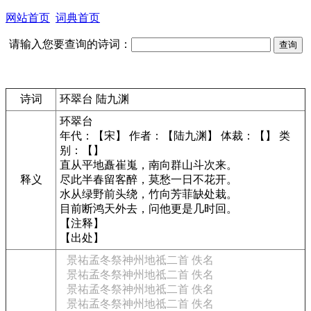
网站首页
词典首页
请输入您要查询的诗词：
诗词
环翠台 陆九渊
环翠台
年代：【宋】 作者：【陆九渊】 体裁：【】 类
别：【】
直从平地矗崔嵬，南向群山斗次来。
释义
尽此半春留客醉，莫愁一日不花开。
水从绿野前头绕，竹向芳菲缺处栽。
目前断鸿天外去，问他更是几时回。
【注释】
【出处】
景祐孟冬祭神州地祗二首 佚名
景祐孟冬祭神州地祗二首 佚名
景祐孟冬祭神州地祗二首 佚名
景祐孟冬祭神州地祗二首 佚名