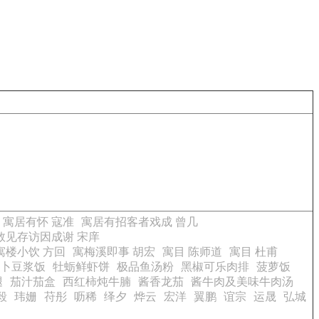
寓居有怀 寇准
寓居有招客者戏成 曾几
数见存访因成谢 宋庠
寓楼小饮 方回
寓梅溪即事 胡宏
寓目 陈师道
寓目 杜甫
卜豆浆饭
牡蛎鲜虾饼
极品鱼汤粉
黑椒可乐肉排
菠萝饭
腿
茄汁茄盒
西红柿炖牛腩
酱香龙茄
酱牛肉及美味牛肉汤
毅
玮姗
苻彤
呖稀
绎夕
烨云
宏洋
翼鹏
谊宗
运晟
弘城