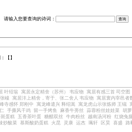
请输入您要查询的诗词：
别：【】
居 叶绍翁
寓居永定精舍（苏州） 韦应物
寓居有感三首 司空图
 张嵲
寓居沣上精舍，寄于、张二舍人 韦应物
寓居寰内宰邑者
峰寺感怀 郑刚中
寓龙峰遣兴 释绍嵩
寓龙虎山示张炼师 王镃
仁
手撕风干鸡
留一手烤鱼
麻香牛蒡丝
蒜蓉粉丝娃娃菜
胡萝
牛斑蛋糕
五香茶叶蛋
糖醋双丝
牛肉粉丝
越南汤河粉
红烧兔
辣炒酸菜
慕斯酸奶蛋糕
火昆
灵康
运杰
珮轩
区昊
喜盛
路