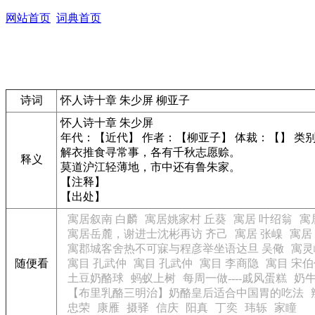
网站首页
词典首页
诗词
怀人诗十章 朱少屏 柳亚子
怀人诗十章 朱少屏
年代：【近代】 作者：【柳亚子】 体裁：【】 类
解衣推食寻常事，各有千秋志愿赊。
释义
莫道沪江轻薄地，市中还有鲁朱家。
【注释】
【出处】
寓居叙南 白麟
寓居姚家村 丘葵
寓居 叶绍翁
寓
寓居岳麓，谢进士沈彬再访 齐己
寓居 张嵲
寓居
寓郡城客舍热不可寐与程彦举坐语达旦 吴儆
寓灵
随便看
寓目 孔武仲
寓目 孔武仲
寓目 李商隐
寓目 宋伯
土豆奶酪球
蚂蚁上树
每周一做----戚风蛋糕
奶
【布里乳酪三明治】奶酪皇后适合中国胃的吃法
忠荣
康雁
摄驿
信庆
阳真
丁奕
玮轹
家瞳