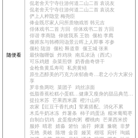
侃老舍天宁寺往游何道二山二首 袁说友
侃老舍天宁寺往游何道二山二首 袁说友
俨上人粹隐堂 梅尧臣
俸金既尽家人问所质物戏答 韩元吉
俳体戏书二首 方回
俳体戏书二首 方回
俳谐 李商隐
倬彼我系 王勃
偃柏 李廌
偃师东与韩樽同诣景云晖上人即事 岑参
偃松 陆游
偃松 释道章
偃王城 张耒
随便看
最快咖喱饭
炸鸡块
南瓜浓汤（西式）
可乐鸡翅
杂菜煎饼
奶香曲奇饼干
金枪鱼黄瓜寿司
私房黄鳝
原生态醇美的巧克力浓郁曲奇…君之小方大家分
享
罗非鱼两吃
菜团子
鸡丝凉面
低脂香蕉松糕小蛋糕…健康又瘦身的甜品典范…
提拉米苏
芒果西米露
橙汁山药
农家【豇豆干香扎肉】荤素搭配。消化不累
木瓜牛奶冰冻
炸薯条
柿子鸡蛋汤
糯米葡萄枣
自制白切鸡
皮蛋瘦肉粥
樱桃肉
芒果西米捞
服婷
晴君
婧淼
箬怡
渝荇
婵潇
豫晓
非梦
无艳
美岐
陈增
金音
娅芙
楷瑶
宛钎
珣嫣