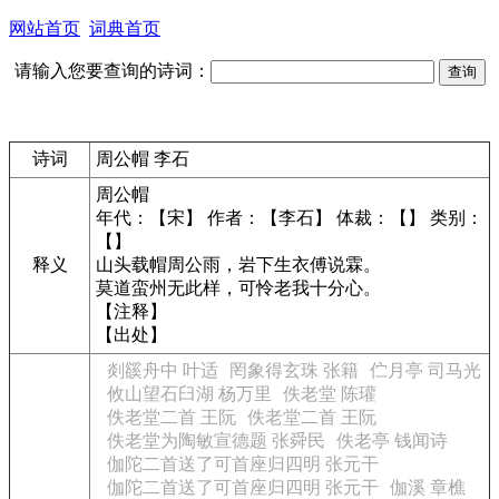
网站首页
词典首页
请输入您要查询的诗词：
诗词
周公帽 李石
周公帽
年代：【宋】 作者：【李石】 体裁：【】 类别：
【】
释义
山头载帽周公雨，岩下生衣傅说霖。
莫道蛮州无此样，可怜老我十分心。
【注释】
【出处】
剡豀舟中 叶适
罔象得玄珠 张籍
伫月亭 司马光
攸山望石臼湖 杨万里
佚老堂 陈瓘
佚老堂二首 王阮
佚老堂二首 王阮
佚老堂为陶敏宣德题 张舜民
佚老亭 钱闻诗
伽陀二首送了可首座归四明 张元干
伽陀二首送了可首座归四明 张元干
伽溪 章樵