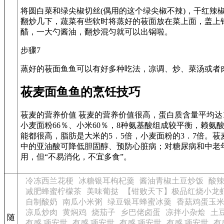
将圆白菜和绿尖椒切丝(偶用的这个绿尖椒不辣)，干红辣
翻炒几下，蔬菜有些软时将蒸好的莜面放在菜上面，盖上
醋，一大勺酱油，翻炒混匀就可以出锅啦。
步骤7
蒸好的莜面鱼鱼可以有好多种吃法，凉调、炒、菜汤或者
莜麦面鱼鱼的烹饪技巧
莜麦的营养价值 莜麦的营养价值很高，蛋白质含量平均达15
小麦面粉66％、小米60％，8种氨基酸组成较平衡，赖
能都很高，脂肪是大米的5．5倍，小麦面粉的3．7倍。
中的亚油酸可降低胆固醇、预防心脏病；对糖尿病和中老
用，但“不易消化，不宜多食”。
冷冻西兰花梗
冰糖银耳枸杞羹
酱油青椒土豆炒饭
酸
减肥蜂蜜柠檬茶
美味葡挞
【钳败天下】极品红烧小龙
自制酸奶
南瓜小米粥
绿豆银耳蜂蜜冰羹
香菇鸡蛋玉
凉瓜炒肉
黄焖鸡
烧茄子
乡巴佬卤蛋
凉拌小杂烩
土
随
有感 项安世
有感 项安世
有感 项安世
有感 项安世
有