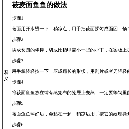
莜麦面鱼鱼的做法
步骤1
莜面用开水烫一下，稍凉点，用手把莜面揉匀成面团，饧
步骤2
揉成长圆的棒棒，切成比指甲盖小一些的小丁，在案板上
步骤3
用手掌轻轻按一下，压成扁长的形状，用刮片或者刀轻轻
释
义
步骤4
将莜面鱼鱼放在铺有蒸笼布的笼屉上去蒸，一定要等锅里
步骤5
莜面鱼鱼蒸好后，会粘在一起，稍凉后用手按它的纹理撕
步骤6