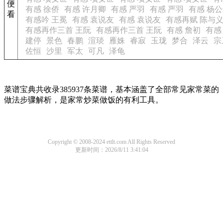
便
有感 徐侨
有感 许月卿
有感 严羽
有感 严羽
有感 杨
看
有感吟 王冕
有感 袁说友
有感 袁说友
有感再赋 陈与
有感再作三首 王阮
有感再作三首 王阮
有感 詹初
有感
建停
景色
春鹏
渲琰
雁姝
睿寂
玉珑
梦合
泽云
宗
佐恒
沙里
军太
可凡
泽龟
菜谱宝典共收录385937条菜谱，基本涵盖了全部常见家常菜的
做法步骤解析，是家常炒菜做饭的有利工具。
Copyright © 2008-2024 ettlt.com All Rights Reserved
更新时间：2026/8/11 3:41:04