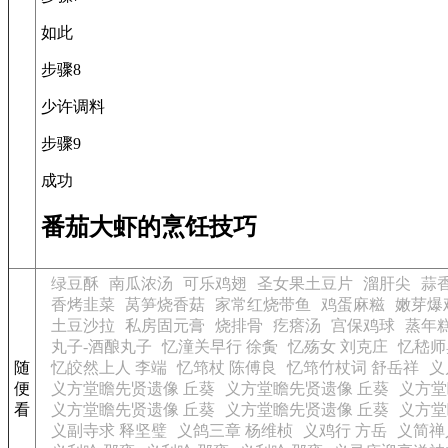
如此
步骤8
少许调料
步骤9
成功
番茄大虾的烹饪技巧
绿豆酥
南瓜浓汤
可乐鸡翅
圣女果土豆片
溜肝尖
蒜
香烤韭菜
莴笋烧香菇
家常红烧带鱼
鸡蛋麻糍
嫩芽爆
土豆沙拉
私房固元膏
烧排骨
疙瘩汤
宫保鸡球
蒸年
丸子-酒酿丸子
忆潼关早行 徐夤
忆殇女 刘克庄
忆嵇师
随
忆皎然上人 李端
忆筇杖 陈傅良
忆筇竹杖词 舒岳祥
义
便
义方堂瞻先贤遗像 丘葵
义方堂瞻先贤遗像 丘葵
义方堂
看
义方堂瞻先贤遗像 丘葵
义方堂瞻先贤遗像 丘葵
义方堂
义副寺求 释坚璧
义鸽三章 杨维桢
义鸡行 方岳
义简禅