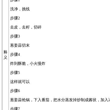
洗净，挑线
步骤2
去皮，去籽，切碎
步骤3
葱姜蒜切末
释
步骤4
义
炸到酥脆，小火慢炸
步骤5
这样就可以
步骤6
葱姜蒜炝锅，下入番茄，把水分蒸发掉炒制成酱状，加入
步骤7