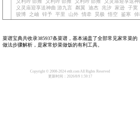
义利吟 邵雍
义利吟 邵雍
义利吟 邵雍
义灵庙迎享送神
义灵庙迎享送神曲 游九言
粼翼
迪杰
兆汐
家逊
子寞
骏博
之岫
锌予
平里
山外
情牵
昊极
悟空
鉴寒
倬
菜谱宝典共收录385937条菜谱，基本涵盖了全部常见家常菜的
做法步骤解析，是家常炒菜做饭的有利工具。
Copyright © 2008-2024 ettlt.com All Rights Reserved
更新时间：2026/8/9 1:59:17