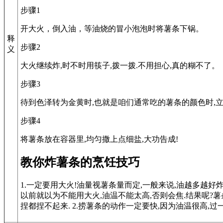
步骤1
开大火，倒入油，等油烧的冒小泡泡时将薯条下锅。
释
步骤2
义
大火继续炸,时不时用筷子,拨一拨.不用担心,真的糊不了。
步骤3
待到色泽转为金黄时,也就是咱们通常吃的薯条的颜色时,立
步骤4
将薯条放在容器里,均匀撒上点细盐,大功告成!
教你炸薯条的烹饪技巧
1.一定要用大火!油量视薯条量而定,一般来说,油越多越好炸
以前就以为不能用大火,油温不能太高,否则会焦.结果呢?薯条
捏都捏不起来. 2.捞薯条的动作一定要快,因为油温很高,