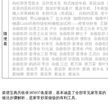
枸杞荸荠雪梨水
凉拌黑木耳
韩式辣炒年糕
香菇油菜
韭菜鸡蛋粉丝煎饺
微波炉黄油薯片
脆皮年糕
【年夜饭
懶人草果豬軟骨
冬阴功汤（简易版）
自制鸡蛋面
老
奶泡咖啡
野山椒煸兔丁
盐水鸡胗
咖喱鸡肉块
咖喱牛
橄露Gallo经典特级初榨橄榄油试用------橙香培虾卷
叉烧
杂曲歌辞·自君之出矣 卢仝
杂曲歌辞·自君之出矣 辛弘智
随
杂曲歌辞·自君之出矣 张祜
杂曲歌辞·醉公子
杂曲歌辞·
便
杂曲歌辞·潇湘神二曲 刘禹锡
杂曲歌辞·濮阳女
杂曲歌辞
看
杂曲歌辞·妾薄命 杜审言
杂曲歌辞·妾薄命 胡曾
杂曲歌
杂曲歌辞·妾薄命 刘元淑
杂曲歌辞·妾薄命 卢纶
杂曲歌
杂曲歌辞·妾薄命三首 李端
杂曲歌辞·妾薄命 王贞白
杂
杂曲歌辞·妾薄命 张籍
杂曲歌辞·纥那曲 刘禹锡
杂曲歌
杂曲歌辞·鹧鸪词 李涉
杂曲 江总
蔡万禄
蔡万霖
蔡叶
蔡裕庆
蔡裕芳
蔡见兴
蔡训章
蔡诗华
蔡讽
蔡丰名
蔡辅卿
蔡辉升
蔡辰男
蔡迪支
蔡迪兴
菜谱宝典共收录385937条菜谱，基本涵盖了全部常见家常菜的
做法步骤解析，是家常炒菜做饭的有利工具。