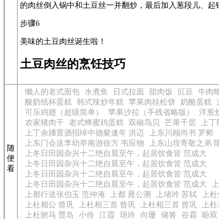
的肉丝倒入锅中和土豆丝一并翻炒，最后加入葱段儿、起
步骤6
美味的土豆肉丝诞生啦！
土豆肉丝的烹饪技巧
懒人的老式面包
水煮鱼
日式拉面
甜肉饭
豇豆
牛肉
酸奶纸杯蛋糕
韩式辣炒年糕
苹果肉桂松饼
奶酪蛋糕
可乐鸡翅（超级简单）
苹果沙拉（手残省略版）
洋葱
农家猪肉干
老式蜂蜜鸡蛋糕
双椒鸟贝
芒果千层
上丁
上丁余膰置酒招绰中德粲逢年 洪迈
上东川顾尚书 罗邺
上东门会送李幼举南游徐方 韦应物
上东山坟寄敬之弟 
随
上冬日田园杂兴十二绝自晨至午，起居饮食皆 范成大
便
上冬日田园杂兴十二绝自晨至午，起居饮食皆 范成大
看
上冬日田园杂兴十二绝自晨至午，起居饮食皆 范成大
上冬日田园杂兴十二绝自晨至午，起居饮食皆 范成大
上
上都行送张伯玉 范仲淹
上都 晁公溯
上堵吟 苏轼
上杜
上杜相公 曾巩
上杜相三首 曾巩
上杜相三首 曾巩
上杜
上杜驸马 贾岛
小伶
江霞
琅吟
向珊
储箐
谷霜
盼双