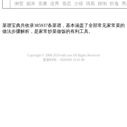
俐莹
嫣幸
奕桑
连秀
萦恋
少禧
琪凤
静闱
忻逸
秀
菜谱宝典共收录385937条菜谱，基本涵盖了全部常见家常菜的
做法步骤解析，是家常炒菜做饭的有利工具。
Copyright © 2008-2024 ettlt.com All Rights Reserved
更新时间：2026/8/8 16:41:00