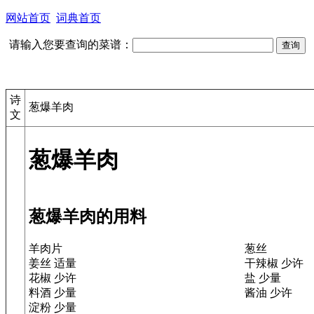
网站首页
词典首页
请输入您要查询的菜谱：
诗
葱爆羊肉
文
葱爆羊肉
葱爆羊肉的用料
羊肉片
葱丝
姜丝 适量
干辣椒 少许
花椒 少许
盐 少量
料酒 少量
酱油 少许
淀粉 少量