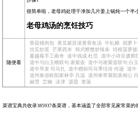
很简单啦，老母鸡处理干净加几片姜上锅炖一个半
老母鸡汤的烹饪技巧
香菇猪肉包
黄瓜紫苏滚黄骨鱼汤
牛轧糖
胡萝卜
丝瓜炒蛋
芒果西米
韩式螃蟹炒辣条
培根菠萝披
蔓越莓手工曲奇
道中戏成 杜范
道中小诗呈虞察院
随便看
道中与白玉蟾联句 谢紫壶
道中与谢紫壶联句 白
道中早发 司马扎
道中赠桓司马季珪诗 何逊
道中
道州春游欧阳家林亭 吕温
道州奉寄襄阳裴相公 
融雪
芷幽
泳津
源霞
誉菡
菜谱宝典共收录385937条菜谱，基本涵盖了全部常见家常菜