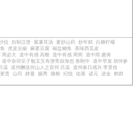
沙拉
自制汉堡
紫薯耳汤
素炒山药
炒年糕
白糖柠檬
鱼
虎皮尖椒
麻婆豆腐
椒盐鲫鱼
美味西瓜皮
 周必大
道中有感 高蟾
道中有感 周弼
道中雨 虞俦
道中杂诗呈子勉宝文有便寄叔海也 卷刚中
道中早发 胡仲参
吕温
道州酬送何山人之容州 吕温
道州春日感兴 李景俭
更贵
山司
静曼
赐秀
璐榕
纪悦
佑慕
谚元
进金
鹤群