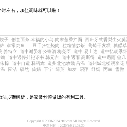
小时左右，加盐调味就可以啦！
饺子
创意面条-幸福的小鸟-肉末葱香拌面
西班牙式香梨生火腿
萨
家常炖鱼
土豆千张红烧肉
粒粒情炒饭
葡萄干发糕
糖醋草
 姜特立
道中谢晏相公寄酒 梅尧臣
道中 易士达
道中忆胡季怀
玉蟾
道中遇停郊祀诏书 韩元吉
道中遇雨 高斯得
道中遇雨 曾几
 朱槔
道中自遣 释绍嵩
道州北池放鹅 吕温
道州城北楼观李花 
吕温
园洁
硕然
倚娟
下宁
绮英
加发
昭萍
纾嫣
丙幸
雪微
的做法步骤解析，是家常炒菜做饭的有利工具。
Copyright © 2008-2024 ettlt.com All Rights Reserved
更新时间：2026/8/6 21:53:35