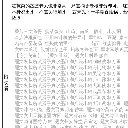
红苋菜的茎营养素也非常高，只需摘除老根部分即可。 红
本身易出水，不需另行加水。 蒜末先下一半爆香油锅，
浓厚
香煎三文鱼骨
菠菜馒头
山药、南瓜、糯米、小麦粥
全麦法棍面包
不用榨汁机的芒果汁
黑胡椒土豆泥
素
西葫芦蛋花汤
红烧肉的重生————卤面
红烧排骨
文蛤丝瓜汤
煎饼韭菜盒子
培根青酱意面
黑木耳炒鸡
【凉拌莴苣】
【香辣肚丝】
题文川村居 滕白
题文发叔所藏潘子真水墨江湖八境小轴洞庭波 杨万里
题文发叔所藏潘子真水墨江湖八境小轴海门残 杨万里
题文发叔所藏潘子真水墨江湖八境小轴灵隐冷 杨万里
随
题文发叔所藏潘子真水墨江湖八境小轴庐山霁 杨万里
便
题文发叔所藏潘子真水墨江湖八境小轴太湖秋 杨万里
看
题文发叔所藏潘子真水墨江湖八境小轴武昌春 杨万里
题文发叔所藏潘子真水墨江湖八境小轴西湖复 杨万里
题文发叔所藏潘子真水墨江湖八境小轴浙江观 杨万里
题
题文津阁 乾隆
题文晋卿明斋 曾丰
题文潞公黄河议後 
题文文山天祥遗墨 方回
题文翁石室 裴铏
题文与可画竹
题文与可墨竹 苏轼
题文州安静堂 吕宜之
题文丞相吟啸
题问政山 陈鉴之
题问坐主梅隐 张炜
园可
玉复
孜桐