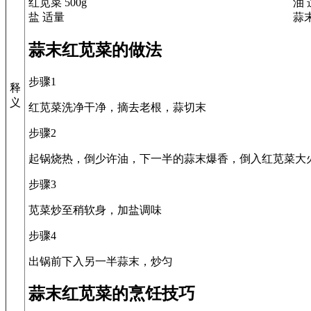
红苋菜 500g
油 
盐 适量
蒜
蒜末红苋菜的做法
步骤1
释
义
红苋菜洗净干净，摘去老根，蒜切末
步骤2
起锅烧热，倒少许油，下一半的蒜末爆香，倒入红苋菜大
步骤3
苋菜炒至稍软身，加盐调味
步骤4
出锅前下入另一半蒜末，炒匀
蒜末红苋菜的烹饪技巧