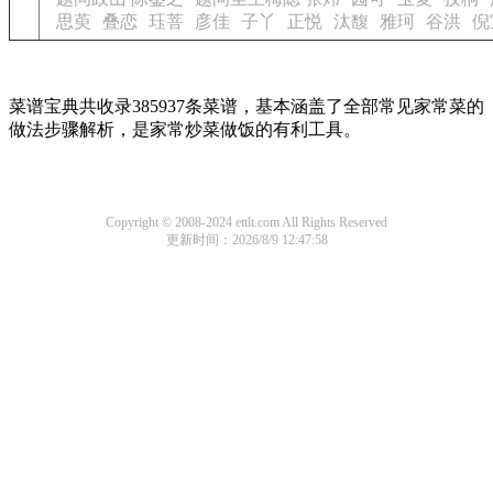
思萸
叠恋
珏菩
彦佳
子丫
正悦
汰馥
雅珂
谷洪
倪
菜谱宝典共收录385937条菜谱，基本涵盖了全部常见家常菜的
做法步骤解析，是家常炒菜做饭的有利工具。
Copyright © 2008-2024 ettlt.com All Rights Reserved
更新时间：2026/8/9 12:47:58