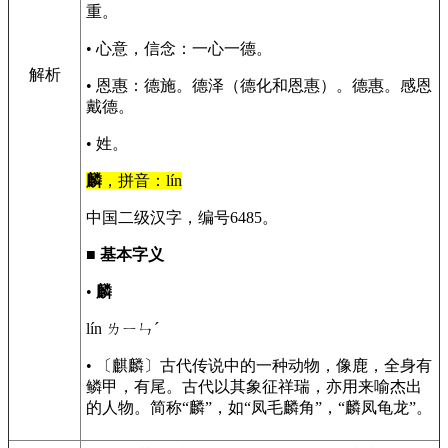
重。
• 心意，信念：一心一德。
解析
• 恩惠：德施。德泽（德化和恩惠）。德惠。感恩
戴德。
• 姓。
麟
，拼音：lín
中国二级汉字，编号6485。
■
基本字义
•
麟
lín ㄌㄧㄣˊ
• 〔麒麟〕古代传说中的一种动物，像鹿，全身有
鳞甲，有尾。古代以其象征祥瑞，亦用来喻杰出
的人物。简称“麟”，如“凤毛麟角”，“麟凤龟龙”。