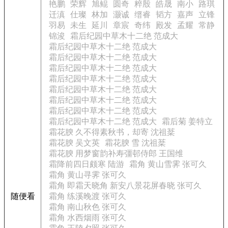
艳鹏
荣辉
旭鲲
圆奇
粹殷
皓晟
南小
路琪
迁滇
仕璨
林加
灏诚
缙睿
韬方
嘉声
立锋
羽易
未生
延川
章宸
奇纬
殿发
孟耀
常静
锦浚
霜后纪园中草木十二绝 范成大
霜后纪园中草木十二绝 范成大
霜后纪园中草木十二绝 范成大
霜后纪园中草木十二绝 范成大
霜后纪园中草木十二绝 范成大
霜后纪园中草木十二绝 范成大
霜后纪园中草木十二绝 范成大
霜后纪园中草木十二绝 范成大
霜后纪园中草木十二绝 范成大
霜后菊 姜特立
霜花腴 久不得素秋书，却寄 沈祖棻
霜花腴 吴文英
霜花腴 雪 沈祖棻
霜花腴 用梦窗韵补寿彊邨侍郎 王国维
霜降前四日颇寒 陆游
霜角 黄山雪霁 张可久
霜角 黄山寻霁 张可久
霜角 即霜天晓角 新安八景花屏春晓 张可久
随便看
霜角 练溪晚渡 张可久
霜角 南山秋色 张可久
霜角 水西烟雨 张可久