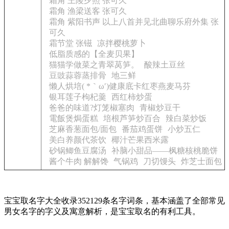
霜角 王陵夕照 张可久
霜角 渔梁送客 张可久
霜角 紫阳书声 以上八首并见北曲聊乐府外集 张
可久
霜节堂 张镃
凉拌樱桃萝卜
低脂质感的【全麦贝果】
猫猫学做菜之青翠莴笋。
酸辣土豆丝
豆豉蒜蓉蒸排骨
地三鲜
懒人烘培( *｀ω′)健康底卡红枣燕麦马芬
银耳莲子枸杞羹
西红柿炒蛋
爸爸的味道?灯笼椒塞肉
青椒炒豆干
電飯煲焗蛋糕
培根芦笋炒百合
辣白菜炒饭
芝麻香葱面包/面包
番茄鸡蛋饼
小炒五仁
美白养颜代茶饮
椰汁芒果西米露
砂锅鲫鱼豆腐汤
补脑小甜品——枫糖核桃脆饼
酱个牛肉 解解馋
气锅鸡
刀切馒头
炸芝士面包
宝宝取名字大全收录352129条名字词条，基本涵盖了全部常见
男女名字的字义及寓意解析，是宝宝取名的有利工具。