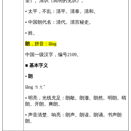
望）。清识（高明的见识）。
• 太平，不乱：清平。清泰。清和。
• 中国朝代名：清代。清宫秘史。
• 姓。
朗
，拼音：lǎng
中国一级汉字，编号2109。
■
基本字义
•
朗
lǎng ㄌㄤˇ
• 明亮，光线充足：朗敞。朗澈。朗然。明朗。晴
朗。开朗。爽朗。
• 声音清楚、响亮：朗声。朗读。朗诵。书声朗
朗。