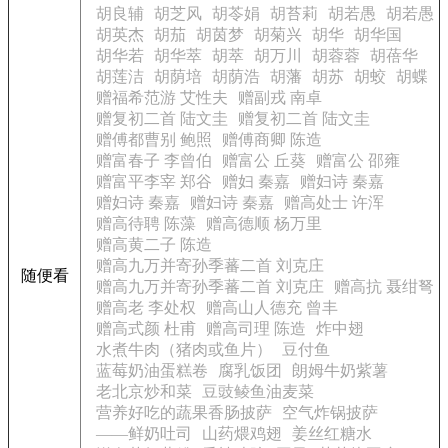
胡良辅
胡芝风
胡苓娟
胡苔莉
胡若愚
胡若愚
胡英杰
胡茄
胡茵梦
胡菊兴
胡华
胡华国
胡华若
胡华萃
胡萃
胡万川
胡蓉蓉
胡蓓华
胡莲洁
胡荫培
胡荫浩
胡藩
胡苏
胡蛟
胡蝶
赠福希范游 艾性夫
赠副戎 南卓
赠复初二首 陆文圭
赠复初二首 陆文圭
赠傅都曹别 鲍照
赠傅商卿 陈造
赠富春子 李曾伯
赠富公 丘葵
赠富公 邵雍
赠富平李宰 郑谷
赠妇 秦嘉
赠妇诗 秦嘉
赠妇诗 秦嘉
赠妇诗 秦嘉
赠高处士 许浑
赠高待聘 陈藻
赠高德顺 杨万里
赠高黄二子 陈造
赠高九万并寄孙季蕃二首 刘克庄
随便看
赠高九万并寄孙季蕃二首 刘克庄
赠高抗 聂绀弩
赠高老 李处权
赠高山人德充 曾丰
赠高式颜 杜甫
赠高司理 陈造
炸中翅
水煮牛肉（猪肉或鱼片）
豆付鱼
蓝莓奶油蛋糕卷
腐乳饭团
朗姆牛奶紫薯
老北京炒和菜
豆豉鲮鱼油麦菜
营养好吃的蔬果香肠披萨
空气炸锅披萨
——鲜奶吐司
山药煨鸡翅
姜丝红糖水