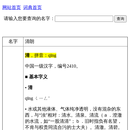
网站首页
词典首页
请输入您要查询的名字：
名字
清朗
清
，拼音：qīng
中国一级汉字，编号2410。
■
基本字义
•
清
qīng ㄑㄧㄥˉ
• 水或其他液体、气体纯净透明，没有混杂的东
西，与“浊”相对：清水。清泉。清流（ａ．澄澈
的水流，如“一股清清”；ｂ．旧时指负有名望，
不肯与权贵同流合污的士大夫）。清澈。清碧。