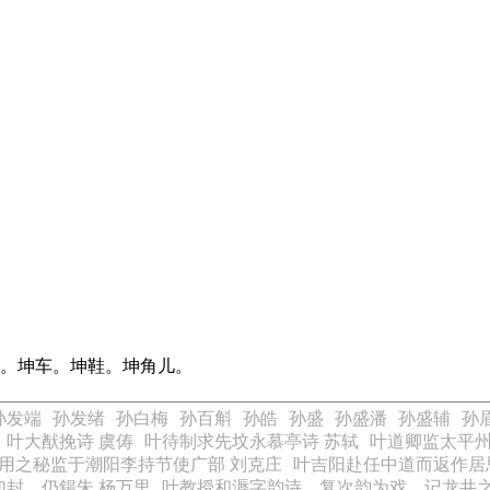
表。坤车。坤鞋。坤角儿。
孙发端
孙发绪
孙白梅
孙百斛
孙皓
孙盛
孙盛潘
孙盛辅
孙
叶大猷挽诗 虞俦
叶待制求先坟永慕亭诗 苏轼
叶道卿监太平州
用之秘监于潮阳李持节使广部 刘克庄
叶吉阳赴任中道而返作居
封，仍鍚朱 杨万里
叶教授和溽字韵诗，复次韵为戏，记龙井之