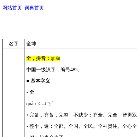
网站首页
词典首页
名字
全坤
全
，拼音：quán
中国一级汉字，编号485。
■
基本字义
•
全
quán ㄑㄩㄢˊ
• 完备，齐备，完整，不缺少：齐全。完全。智勇
• 整个，遍：全部。全国。全民。全神贯注。全心