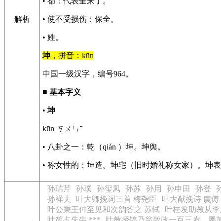
• 都：代表全来了。
解析
• 使不受损伤：保全。
• 姓。
坤
，拼音：kūn
中国一级汉字，编号964。
■
基本字义
•
坤
kūn ㄎㄨㄣˉ
• 八卦之一：乾（qián ）坤。坤舆。
• 称女性的：坤造。坤宅（旧时婚礼称女家）。坤
孙瑞芹
孙璞
孙玺凤
孙苏
孙用
孙申田
孙登
孙祥夫
叶大卿挽词三首 梅尧臣
叶大猷挽诗 虞俦
叶公秉王仲至见和次韵答之 苏轼
叶桂发助教从李
叶简占失牛 ***
叶教授镐乃翁致政一百三岁，屡加