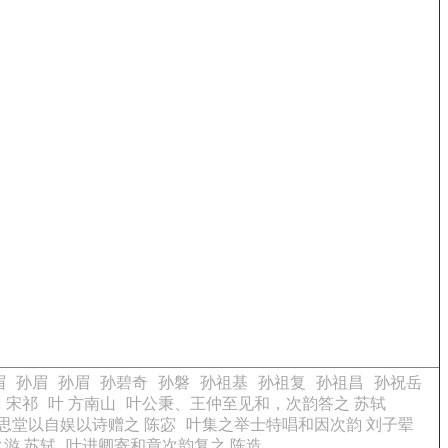
眉
孙眉
孙眉
孙碧奇
孙磐
孙祖基
孙祖复
孙祖昌
孙祝岳
 宋祁
叶 方南山
叶公秉、王仲至见和，次韵答之 苏轼
思堂以自娱以诗赠之 陈宓
叶集之举士特唱和因次韵 刘子翚
游 苏轼
叶进卿寄和章次韵复之 陈造