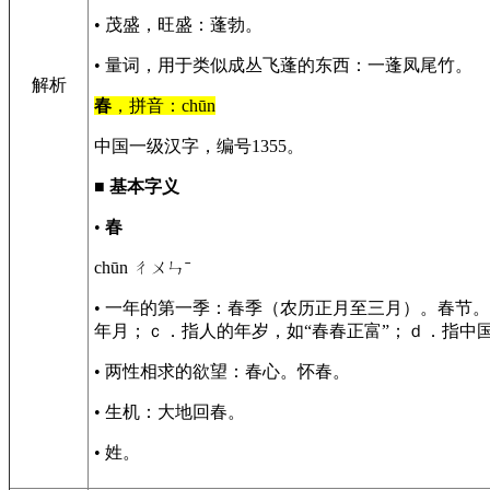
• 茂盛，旺盛：蓬勃。
• 量词，用于类似成丛飞蓬的东西：一蓬凤尾竹。
解析
春
，拼音：chūn
中国一级汉字，编号1355。
■
基本字义
•
春
chūn ㄔㄨㄣˉ
• 一年的第一季：春季（农历正月至三月）。春节
年月；ｃ．指人的年岁，如“春春正富”；ｄ．指中
• 两性相求的欲望：春心。怀春。
• 生机：大地回春。
• 姓。