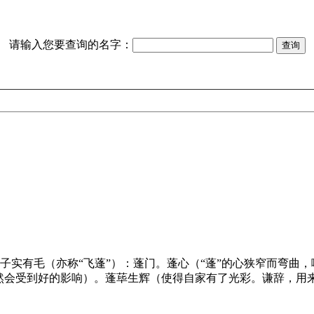
请输入您要查询的名字：
，子实有毛（亦称“飞蓬”）：蓬门。蓬心（“蓬”的心狭窄而弯
然会受到好的影响）。蓬荜生辉（使得自家有了光彩。谦辞，用