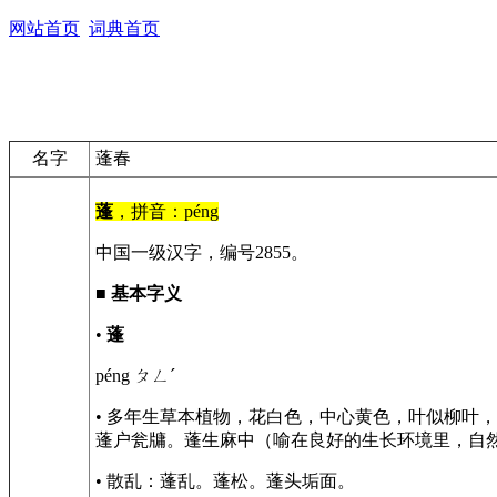
网站首页
词典首页
名字
蓬春
蓬
，拼音：péng
中国一级汉字，编号2855。
■
基本字义
•
蓬
péng ㄆㄥˊ
• 多年生草本植物，花白色，中心黄色，叶似柳叶
蓬户瓮牗。蓬生麻中（喻在良好的生长环境里，自
• 散乱：蓬乱。蓬松。蓬头垢面。