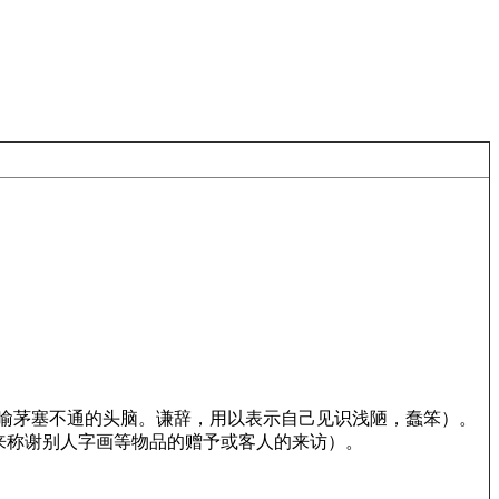
曲，喻茅塞不通的头脑。谦辞，用以表示自己见识浅陋，蠢笨）。
来称谢别人字画等物品的赠予或客人的来访）。