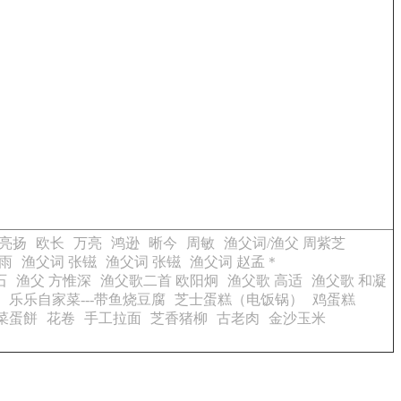
亮扬
欧长
万亮
鸿逊
晰今
周敏
渔父词/渔父 周紫芝
雨
渔父词 张镃
渔父词 张镃
渔父词 赵孟＊
石
渔父 方惟深
渔父歌二首 欧阳炯
渔父歌 高适
渔父歌 和凝
乐乐自家菜---带鱼烧豆腐
芝士蛋糕（电饭锅）
鸡蛋糕
菜蛋餅
花卷
手工拉面
芝香猪柳
古老肉
金沙玉米