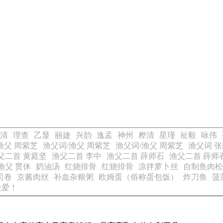
清
理查
乙显
丽婕
兴韵
逸孟
神州
桦清
星瑾
祉毅
咏伟
渔父 周紫芝
渔父词/渔父 周紫芝
渔父词/渔父 周紫芝
渔父词 张
父二首 黄庭坚
渔父二首 李中
渔父二首 薛师石
渔父二首 薛师
渔父 贯休
奶油汤
红烧排骨
红烧排骨
凉拌萝卜丝
自制鱼肉松
司卷
京酱肉丝
补血杂粮粥
欧姆蛋（俗称蛋包饭）
炸刀鱼
菠
最爱！