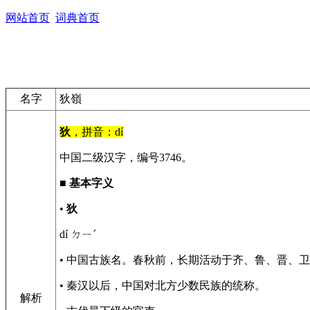
网站首页
词典首页
名字
狄嶺
狄
，拼音：dí
中国二级汉字，编号3746。
■
基本字义
•
狄
dí ㄉㄧˊ
• 中国古族名。春秋前，长期活动于齐、鲁、晋、
• 秦汉以后，中国对北方少数民族的统称。
解析