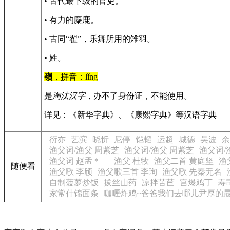
• 古代最下级的官吏。
• 有力的麋鹿。
• 古同“翟”，乐舞所用的雉羽。
• 姓。
嶺
，拼音：lǐng
是
淘汰汉字
，办不了身份证，不能使用。
详见：《新华字典》、《康熙字典》等汉语字典
衍亦
艺滨
晓忻
尼停
铠韬
运超
城德
吴波
余
渔父词/渔父 周紫芝
渔父词/渔父 周紫芝
渔父词/
渔父词 赵孟＊
渔父 杜牧
渔父二首 黄庭坚
渔
随便看
渔父歌 李颀
渔父歌三首 李珣
渔父歌 先秦无名
自制菠萝炒饭
拔丝山药
凉拌苦苣
宫爆鸡丁
寿
家常什锦面条
咖喱炸鸡~爸爸我们去哪儿尹厚的