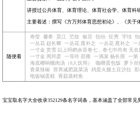
讲授过公共体育、体育理论、体育社会学、体育科
主要着述：撰写《方万邦体育思想初论》、《关于体
寿莹
馨希
昊江
艺纹
银芬
怡玢
怔秀
宇琀
怡
一丛花 赵长卿
一丛花 晁补之
一丛花 晁补之
一
一寸金 赏雪 以上呜鹤余音卷七，卷七中尚有 无名
随便看
一寸金 周邦彦
一等吟 邵雍
一滴泉 杨长孺
一第
海底椰响螺肉汤（8人饮用）
咖喱蛋包饭
萝卜丝虾
香菜辣椒
营养减肥蔬菜汤
鸡蛋火腿土豆沙拉
彩
电饭锅蛋糕
香菇蒸鳕鱼
宝宝取名字大全收录352129条名字词条，基本涵盖了全部常