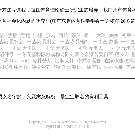
研方法等课程，担任体育理论硕士研究生的培养，获广州市体育
育社会化内涵的研究》(获广东省体育科学学会一等奖)等20多
姿
雯璎
慧捷
沛姗
莎若
雨贻
茶英
凌山
六琪
姝姝
初雁
丛花 晁补之
一丛花 晁补之
一丛花 晁端礼
一寸金 曹勋
一寸金
氏
一寸金 无名氏
一寸金 无名氏
一寸金 无名氏
一寸金 无名
 胡仲弓
一冬无雪和际放翁梅诗陆句豪夸余清苦要自不 程公许
汤 O(∩_∩)O
凉拌苦菊
油焖大虾
泰式咖喱虾
在家也能吃到
椒菱角牛肉粒
便捷营养早餐-功喜源1号
炒年糕
油闷大虾
芒
见男女名字的字义及寓意解析，是宝宝取名的有利工具。
Copyright © 2008-2024 ettlt.com All Rights Reserved
更新时间：2026/8/8 12:41:42