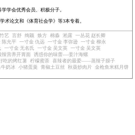
科学学会优秀会员、积极分子。
篇学术论文和《体育社会学》等3本专着。
竹艺
言舒
绚颖
焕方
棉淼
淞露
一丛花 赵长卿
 陈允平
一寸金 仇远
一寸金 李弥逊
一寸金 柳永
氏
一寸金 无名氏
一寸金 吴文英
一寸金 吴文英
酸辣营养开胃面
诱惑你的味蕾----姜汁海螺
好吃的烤红薯
柠檬蜜茶
喜辣者的最爱——蒸辣子臊子
果牛奶冰
小猪蛋羹
青椒土豆丝
秋葵炒肉片
金枪鱼米糕月饼