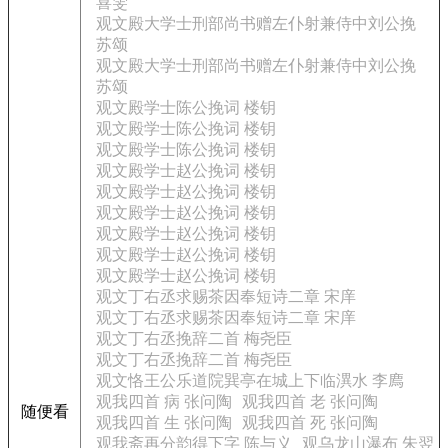
喜雯
观文殿大学士刑部尚书赠左仆射兼侍中刘公挽
苏颂
观文殿大学士刑部尚书赠左仆射兼侍中刘公挽
苏颂
观文殿学士陈公挽词 楼钥
观文殿学士陈公挽词 楼钥
观文殿学士陈公挽词 楼钥
观文殿学士赵公挽词 楼钥
观文殿学士赵公挽词 楼钥
观文殿学士赵公挽词 楼钥
观文殿学士赵公挽词 楼钥
观文殿学士赵公挽词 楼钥
观文殿学士赵公挽词 楼钥
观文丁右丞求赐茶因奉短诗二章 宋庠
观文丁右丞求赐茶因奉短诗二章 宋庠
观文丁右丞挽辞二首 梅尧臣
观文丁右丞挽辞二首 梅尧臣
观文恪王公乐道院巽亭在城上下临潩水 李廌
观我四首 病 张问陶
观我四首 老 张问陶
随便看
观我四首 生 张问陶
观我四首 死 张问陶
观我斋再分韵得下字 陈与义
观乌龙山瀑布 朱翌