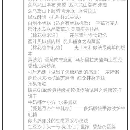
观乌龙山瀑布 朱翌
观乌龙山瀑布 朱翌
观乌鸢山下藤树 释永颐
豚骨拉面
绿豆酥饼（几种样式尝试）
自制小蛋糕（适合有蛋糕机做）
草莓巧克力
蜜汁木瓜水晶蓝莓冻 美颜瘦身佳品
【棉花糖米通】——还原童年零食记忆
蜜汁黑椒猪肉脯
婴儿辅食之肉蒸蛋
【棉花糖牛轧糖】——史上材料做法最简单的版
本
风沙鹅
番茄肉末意面
马苏里拉奶酪焗土豆泥
香菇油菜炒菜
可乐鸡翅（做出了焦糖鸡翅的感觉）
咸鹅粥
酥粒抹茶橄榄油芝麻包
红兔拌莴笋丝
水果蛋糕
橄露Gallo经典特级初榨橄榄油试用之健康苏打
饼干
牛奶椰丝小方
水果蛋糕
【蔓越莓杏仁牛轧糖】——多妈版快手微波炉牛
轧糖
做出胶如膝的红枣豆浆小秘诀
红豆沙芋头一号-完胜仙芋世家
香菇鸡蛋羹