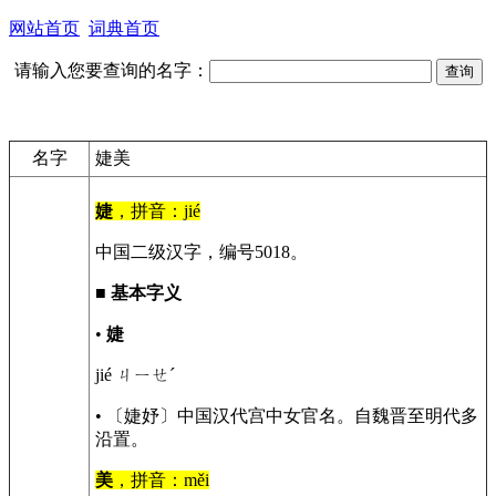
网站首页
词典首页
请输入您要查询的名字：
名字
婕美
婕
，拼音：jié
中国二级汉字，编号5018。
■
基本字义
•
婕
jié ㄐㄧㄝˊ
• 〔婕妤〕中国汉代宫中女官名。自魏晋至明代多
沿置。
美
，拼音：měi