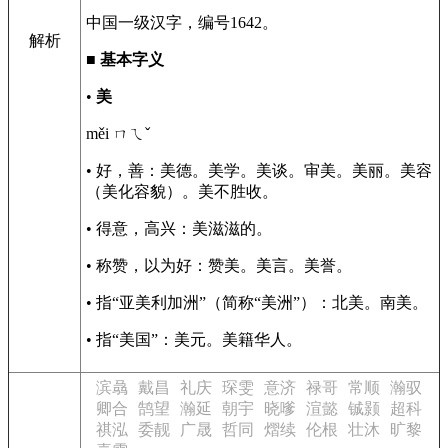
中国一级汉字，编号1642。
解析
■
基本字义
•
美
měi ㄇㄟˇ
• 好，善：美德。美学。美谈。审美。美丽。美容
（美化容貌）。美不胜收。
• 得意，高兴：美滋滋的。
• 称赞，以为好：赞美。美言。美誉。
• 指“亚美利加洲”（简称“美洲”）：北美。南美。
• 指“美国”：美元。美籍华人。
滨骉
戴昌
礼庆
琛雯
意济
禄哥
常顺
瀚驭
卿合
鹄望
瀚延
朝宇
晓嗲
渲懿
铖颢
超科
祺泓
委靓
广晟
哲同
熠续
伦根
壮沐
旷黎