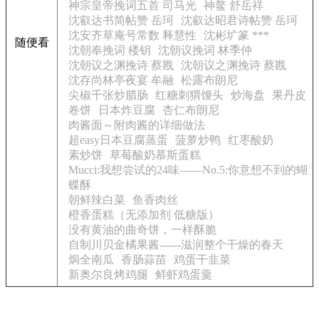
神宗皇帝挽词五首 司马光
神鳌 舒岳祥
沈叡达书简帖赞 岳珂
沈叡达昭君诗帖赞 岳珂
沈安齐草庵号常数 释慧性
沈彬圹篆 ***
随便看
沈朝奉挽词 楼钥
沈朝议挽词 林季仲
沈朝议之渊挽诗 蔡戡
沈朝议之渊挽诗 蔡戡
沈存尚林亭夜宴 牟融
松露布朗尼
尖椒千张炒腊肠
红糖刺猬馒头
炒海盘
果丹皮
卷饼
日本炸豆腐
杏仁布朗尼
肉酱面～附肉酱的详细做法
超easy日本豆腐蒸蛋
菠萝炒鸭
红枣酸奶
素炒饼
草莓酸奶慕斯蛋糕
Mucci:我想尝试的24味——No.5:你意想不到的蝴
蝶酥
朝鲜辣白菜
鱼香肉丝
橙香蛋糕（无添加剂 低糖版）
没有黄油的曲奇饼，一样酥脆
自制川贝金橘果酱------滋润整个干燥的春天
焗全南瓜
香肠蒜苗
鸡蛋干韭菜
新奥尔良烤鸡腿
鲜虾鸡蛋羹