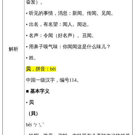
奋发）。
• 听见的事情，消息：新闻。传闻。见闻。
• 出名，有名望：闻人。闻达。
• 名声：令闻（好名声）。丑闻。
• 用鼻子嗅气味：你闻闻这是什么味儿？
解析
• 姓。
贝
，拼音：bèi
中国一级汉字，编号114。
■
基本字义
•
贝
（貝）
bèi ㄅㄟˋ