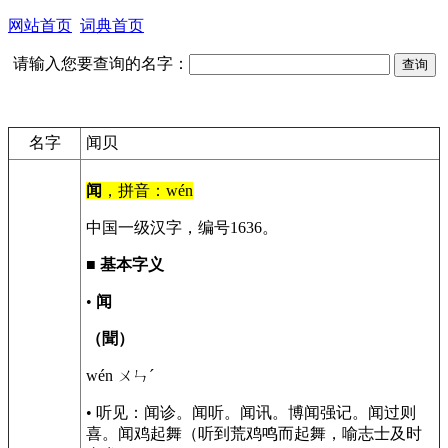
网站首页
词典首页
请输入您要查询的名字：
名字
闻贝
闻
，拼音：wén
中国一级汉字，编号1636。
■
基本字义
•
闻
（聞）
wén ㄨㄣˊ
• 听见：闻诊。闻听。闻讯。博闻强记。闻过则
喜。闻鸡起舞（听到荒鸡鸣而起舞，喻志士及时