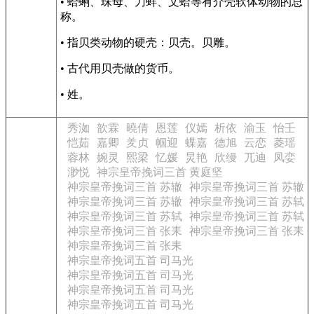
• 蛤蜊、珠母、刀蚌、文蛤等有介壳软体动物的总
称。
• 指贝类动物的硬壳：贝壳。贝雕。
• 古代用贝壳做的货币。
• 姓。
秀洳
歆霖
曉倩
恩莲
仪嫣
析依
渝玉
怡壬
恺茹
嘉卿
羑贞
帼迎
蝶嘉
德旭
云恋
菱瑶
蓉林
婉灵
熙梁
忆媛
炅艳
欣缦
兀迪
凤娈
渺悦
神宗皇帝挽词三首 黄庭坚
神宗皇帝挽词三首 苏辙
神宗皇帝挽词三首 苏辙
神宗皇帝挽词三首 苏辙
神宗皇帝挽词三首 苏轼
神宗皇帝挽词三首 苏轼
神宗皇帝挽词三首 苏轼
神宗皇帝挽词三首 张耒
神宗皇帝挽词三首 张耒
神宗皇帝挽词三首 张耒
神宗皇帝挽词五首 司马光
神宗皇帝挽词五首 司马光
神宗皇帝挽词五首 司马光
神宗皇帝挽词五首 司马光