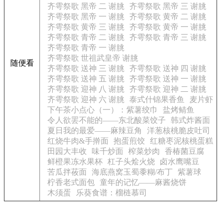
齐雩祭歌 黑帝 二 谢朓
齐雩祭歌 黑帝 三 谢朓
齐雩祭歌 黑帝 一 谢朓
齐雩祭歌 黄帝 二 谢朓
齐雩祭歌 黄帝 三 谢朓
齐雩祭歌 黄帝 一 谢朓
齐雩祭歌 青帝 二 谢朓
齐雩祭歌 青帝 三 谢朓
齐雩祭歌 青帝 一 谢朓
齐雩祭歌 世祖武皇帝 谢朓
随便看
齐雩祭歌 送神 三 谢朓
齐雩祭歌 送神 四 谢朓
齐雩祭歌 送神 五 谢朓
齐雩祭歌 送神 一 谢朓
齐雩祭歌 迎神 八 谢朓
齐雩祭歌 迎神 二 谢朓
齐雩祭歌 迎神 六 谢朓
泰式什锦果香鱼
麦片虾
下午茶小点心（一）：紫薯绞巾
盐烤鲭鱼
令人欲罢不能的——东北酸菜饺子
韩式炸酱面
夏日我的最爱——麻辣豆角
洋葱核桃脆皮吐司
红烧牛肉&手擀面
抱蛋煎饺
红糖枣泥核桃蛋糕
田园大丰收
味千炒面
榨菜炒肉
香椿菌豆腐
鲜橙果冻水果杯
杠子头烩火烧
卤水鹰嘴豆
苦瓜拌莜面
海底燕窝玉蜀黍糊/布丁
紫薯球
柠香老式面包
童年的记忆——麻酱烧饼
木须蛋
乐葵食谱：榴梿慕司