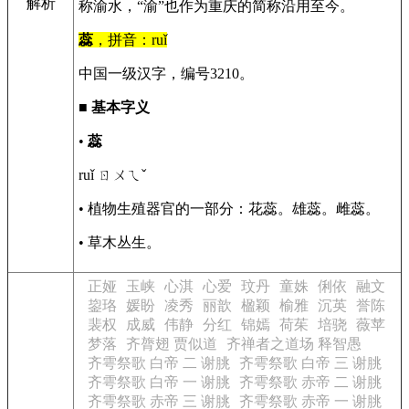
解析
称渝水，“渝”也作为重庆的简称沿用至今。
蕊
，拼音：ruǐ
中国一级汉字，编号3210。
■
基本字义
•
蕊
ruǐ ㄖㄨㄟˇ
• 植物生殖器官的一部分：花蕊。雄蕊。雌蕊。
• 草木丛生。
正娅
玉峡
心淇
心爱
玟丹
童姝
俐依
融文
鋆珞
媛盼
凌秀
丽歆
楹颖
榆雅
沉英
誉陈
裴权
成威
伟静
分红
锦嫣
荷茱
培骁
薇苹
梦落
齐膂翅 贾似道
齐禅者之道场 释智愚
齐雩祭歌 白帝 二 谢朓
齐雩祭歌 白帝 三 谢朓
齐雩祭歌 白帝 一 谢朓
齐雩祭歌 赤帝 二 谢朓
齐雩祭歌 赤帝 三 谢朓
齐雩祭歌 赤帝 一 谢朓