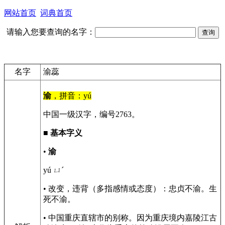
网站首页
词典首页
请输入您要查询的名字：
名字
渝蕊
渝
，拼音：yú
中国一级汉字，编号2763。
■
基本字义
•
渝
yú ㄩˊ
• 改变，违背（多指感情或态度）：忠贞不渝。生
死不渝。
• 中国重庆直辖市的别称。因为重庆境内嘉陵江古