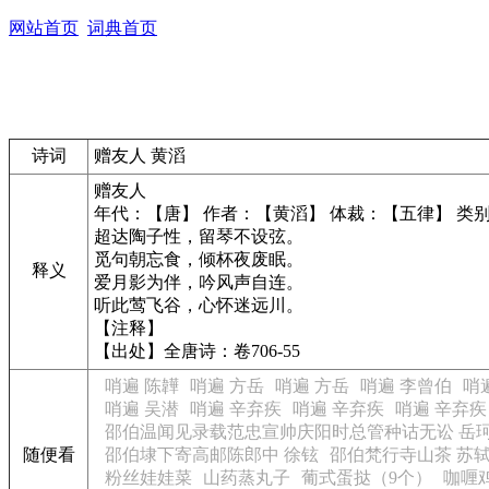
网站首页
词典首页
诗词
赠友人 黄滔
赠友人
年代：【唐】 作者：【黄滔】 体裁：【五律】 类
超达陶子性，留琴不设弦。
觅句朝忘食，倾杯夜废眠。
释义
爱月影为伴，吟风声自连。
听此莺飞谷，心怀迷远川。
【注释】
【出处】全唐诗：卷706-55
哨遍 陈韡
哨遍 方岳
哨遍 方岳
哨遍 李曾伯
哨
哨遍 吴潜
哨遍 辛弃疾
哨遍 辛弃疾
哨遍 辛弃疾
邵伯温闻见录载范忠宣帅庆阳时总管种诂无讼 岳
随便看
邵伯埭下寄高邮陈郎中 徐铉
邵伯梵行寺山茶 苏
粉丝娃娃菜
山药蒸丸子
葡式蛋挞（9个）
咖喱