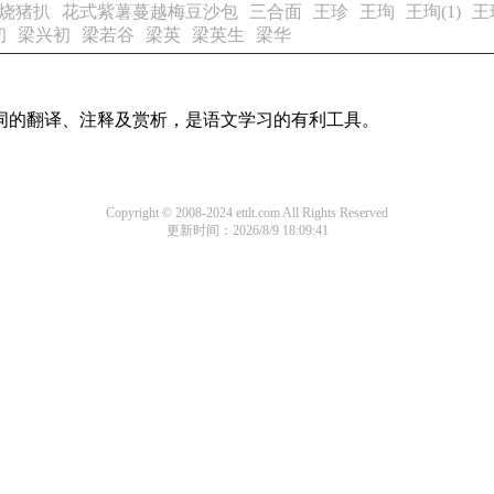
烧猪扒
花式紫薯蔓越梅豆沙包
三合面
王珍
王珣
王珣(1)
王
初
梁兴初
梁若谷
梁英
梁英生
梁华
诗词的翻译、注释及赏析，是语文学习的有利工具。
Copyright © 2008-2024 ettlt.com All Rights Reserved
更新时间：2026/8/9 18:09:41