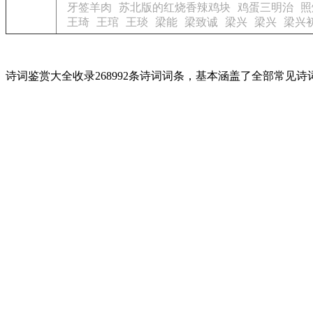
牙签羊肉
苏北版的红烧香辣鸡块
鸡蛋三明治
照
王琦
王琯
王琰
梁能
梁致诚
梁兴
梁兴
梁兴
诗词鉴赏大全收录268992条诗词词条，基本涵盖了全部常见