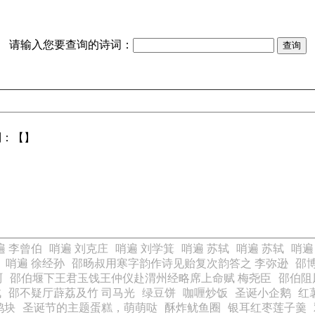
请输入您要查询的诗词：
别：【】
遍 李曾伯
哨遍 刘克庄
哨遍 刘学箕
哨遍 苏轼
哨遍 苏轼
哨遍
哨遍 徐经孙
邵旸叔用寒字韵作诗见贻复次韵答之 李弥逊
邵
珂
邵伯堰下王君玉饯王仲仪赴渭州经略席上命赋 梅尧臣
邵伯阻
轼
邵不疑厅薜荔及竹 司马光
绿豆饼
咖喱炒饭
圣诞小企鹅
红
鸡块
圣诞节的主题蛋糕，萌萌哒
酥炸鱿鱼圈
银耳红枣莲子羹