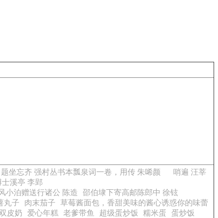
 题坐忘齐 强村丛书本瓢泉词一卷，用传 朱唏颜
哨遍 汪莘
博士溪亭 李郢
风小泊赠送行诸公 陈造
邵伯埭下寄高邮陈郎中 徐铉
薯丸子
肉末茄子
草莓酱面包，香甜美味的酱心诱惑你的味蕾
双皮奶
爱心年糕
老爹带鱼
超级蛋炒饭
糯米蛋
蛋炒饭