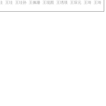
珪
王珪
王珪孙
王佩珊
王现图
王琇瑛
王琛元
王琦
王琦