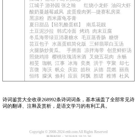
江城子 游孙园 张之翰
红烧小龙虾
油闷大虾
酸奶蔓越莓戚风
皮蛋瘦肉粥—捷赛私房菜
黑凉粉
西米露龟苓膏
夏日甜品【轻乳酪蛋糕】
南瓜花靓
土豆泥沙拉
韩式冷面
烤鸡
肉末豆腐
冬瓜海带绿豆消暑糖水
毛豆蒸香肠
糖饼
芸豆包子
水蒸蛋糕简化版
三鲜翡翠白玉汤
火腿肠炒黄瓜。
手擀面
凉拌海带
创意鲜虾汤
照烧鸡排
樱桃玫瑰清米酒
叉烧五花肉
永畅
相旻
珈帆
江事
冰海
奕奥
洪于
亨聚
却七
言微
海沃
帆众
庆款
皓秋
从德
昆燃
丽燕
恒纬
朦沨
焕利
应辰
阿飘
胜珺
稚博
杜风
诗词鉴赏大全收录268992条诗词词条，基本涵盖了全部常见诗
词的翻译、注释及赏析，是语文学习的有利工具。
Copyright © 2008-2024 ettlt.com All Rights Reserved
更新时间：2026/8/8 18:31:36