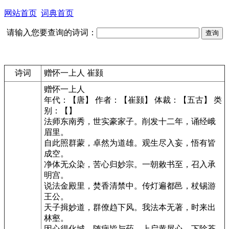
网站首页
词典首页
请输入您要查询的诗词：
诗词
赠怀一上人 崔颢
赠怀一上人
年代：【唐】 作者：【崔颢】 体裁：【五古】 类
别：【】
法师东南秀，世实豪家子。削发十二年，诵经峨
眉里。
自此照群蒙，卓然为道雄。观生尽入妄，悟有皆
成空。
净体无众染，苦心归妙宗。一朝敕书至，召入承
明宫。
说法金殿里，焚香清禁中。传灯遍都邑，杖锡游
王公。
天子揖妙道，群僚趋下风。我法本无著，时来出
林壑。
因心得化城，随病皆与药。上启黄屋心，下除苍