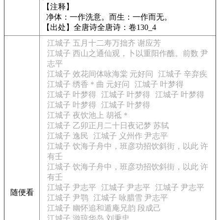
【注释】
净体：一作洗意。而生：一作而无。
【出处】全唐诗全唐诗：卷130_4
江城子 五月十二寿万拙齐 谢应芳
江城子 西山之通仙观，卜以重阳作醮。前数 尹
志平
江城子 效花间体咏海棠 元好问
江城子 辛弃疾
江城子 绣香＊曲 元好问
江城子 叶梦得
江城子 叶梦得
江城子 叶梦得
江城子 叶梦得
江城子 叶梦得
江城子 叶梦得
江城子 夜饮池上 胡祗＊
江城子 乙卯正月二十日夜记梦 苏轼
江城子 逸民
江城子 义州作 尹志平
江城子 饮海子舟中，班彦功招饮斜街，以此 许
有壬
江城子 饮海子舟中，班彦功招饮斜街，以此 许
有壬
江城子 尹志平
江城子 尹志平
江城子 尹志平
随便看
江城子 尹鹗
江城子 咏腊雪 尹志平
江城子 幽怀追和遁庵兄韵 段成己
江城子 游琼华岛 刘秉忠