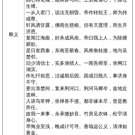
生缚。
一从入君门，说法无朝昏。帝作转轮王，师为持
戒尊。
轩风洒甘露，佛雨生慈根。但有灭度理，而生开
济恩。
释义
复闻江海曲，好杀成风俗。帝曰我上人，为除膻
腥欲。
是日发西秦，东南至蕲春。风将衡桂接，地与吴
楚邻。
旧少清信士，实多渔猎人。一闻吾师至，舍网江
湖滨。
作礼忏前恶，洁诚期后因。因成日既久，事济身
不守。
更出淮楚间，复来荆河口。荆河马卿岑，兹地近
道林。
入讲鸟常狎，坐禅兽不侵。都非缘未尽，曾是教
所任。
故我一来事，永承微妙音。竹房见衣钵，松宇清
身心。
早悔业至浅，晚成计可寻。善哉远公义，清净如
黄金。