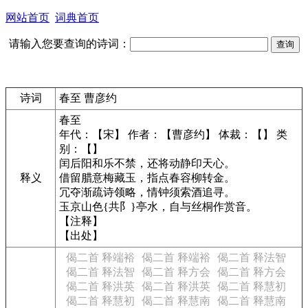
网站首页
词典首页
请输入您要查询的诗词：
诗词
春至 曹彦约
春至
年代：【宋】 作者：【曹彦约】 体裁：【】 类
别：【】
闰后阳和乐不禁，还将动静印天心。
释义
借留腊意梅藏玉，指点春容柳转金。
冗夺渐疏诗领略，情钟须索酒追寻。
玉京山色{共阝}亭水，自与丝桐作赏音。
【注释】
【出处】
偈二首 释端裕
偈二首 释端裕
偈二首 释法智
偈二首 释法智
偈二首 释方会
偈二首 释方会
偈二首 释洪英
偈二首 释洪英
偈二首 释慧初
偈二首 释慧初
偈二首 释慧南
偈二首 释慧南