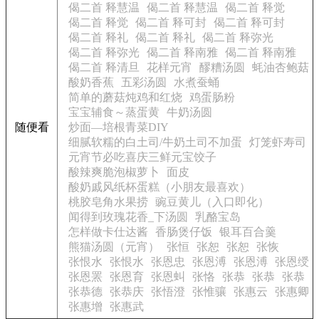
偈二首 释慧温
偈二首 释慧温
偈二首 释觉
偈二首 释觉
偈二首 释可封
偈二首 释可封
偈二首 释礼
偈二首 释礼
偈二首 释弥光
偈二首 释弥光
偈二首 释南雅
偈二首 释南雅
偈二首 释清旦
花样元宵
醪糟汤圆
蚝油杏鲍菇
酸奶香蕉
五彩汤圆
水煮蚕蛹
简单的蘑菇炖鸡和红烧
鸡蛋肠粉
宝宝辅食～蒸蛋黄
牛奶汤圆
随便看
炒面—培根青菜DIY
细腻软糯的白土司/牛奶土司不加蛋
灯笼虾寿司
元宵节必吃喜庆三鲜元宝饺子
酸辣爽脆泡椒萝卜
面皮
酸奶戚风纸杯蛋糕（小朋友最喜欢）
桃胶皂角水果捞
豌豆黄儿（入口即化）
闻得到玫瑰花香_下汤圆
乳酪宝岛
怎样做卡仕达酱
香肠煲仔饭
银耳百合羹
熊猫汤圆（元宵）
张恒
张恕
张恕
张恢
张恨水
张恨水
张恩忠
张恩溥
张恩溥
张恩绶
张恩罴
张恩育
张恩虯
张恪
张恭
张恭
张恭
张恭德
张恭庆
张悟澄
张惟骧
张惠云
张惠卿
张惠增
张惠武