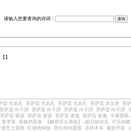
请输入您要查询的诗词：
：【】
萨蛮 无名氏
菩萨蛮 无名氏
菩萨蛮 无名氏
菩萨蛮 吴文英
菩萨
菩萨蛮 向子諲
菩萨蛮 向子諲
菩萨蛮 向子諲
菩萨蛮 向子諲
菩萨蛮 谢薖
菩萨蛮 谢薖
菩萨蛮 谢逸
菩萨蛮 谢逸
卡通蛋糕
姜枣茶
香椿鸡蛋卷
【解密舌尖美味】--贻贝炒丝瓜
可乐鸡翅
香葱芝士蛋糕
红烧肉焖饭
西红杮鸡蛋面
凉拌木耳
素炒平菇