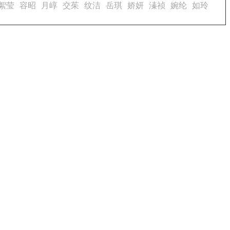
絮莹
容昭
月崞
交茱
纹洁
岳琪
娇妍
溱祯
婉纶
如玲