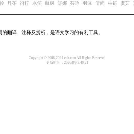
伶
丹苓
衍柠
水笑
航枫
舒娜
芬吟
羽涿
倩闳
柏铄
虞茹
诗词的翻译、注释及赏析，是语文学习的有利工具。
Copyright © 2008-2024 ettlt.com All Rights Reserved
更新时间：2026/8/9 3:40:21