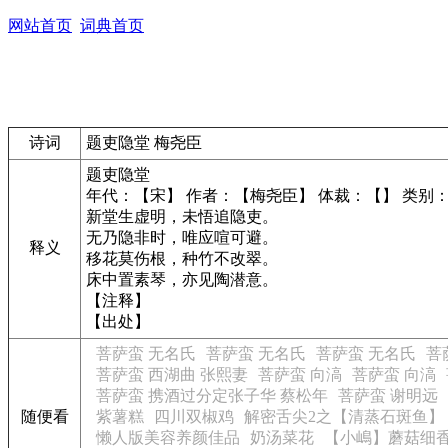
网站首页
词典首页
诗词
题吏隐堂 梅尧臣
题吏隐堂
年代：【宋】 作者：【梅尧臣】 体裁：【】 类别
新堂生虚明，未悟追隐吏。
无乃隐非时，唯应喧可避。
释义
移花莫伤根，种竹不改翠。
床中置素琴，亦见陶潜意。
【注释】
【出处】
菩萨蛮 无名氏
菩萨蛮 无名氏
菩萨蛮 无名氏
菩
菩萨蛮 西湖曲 张熙妻
菩萨蛮 向滈
菩萨蛮 向滈
菩萨蛮 携酒过分定张子华 蔡松年
菩萨蛮 谢明远
随便看
紫薯糕
四川双椒鸡
解密舌尖2之【清蒸石斑鱼】
懒人版美容养颜佳品
奶汤菜花
【小嶋】蘑菇细