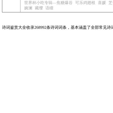
世界杯小吃专辑—焦糖爆谷
可乐鸡翅根
喜媛
芝
婉澜
藏缨
语瞳
诗词鉴赏大全收录268992条诗词词条，基本涵盖了全部常见