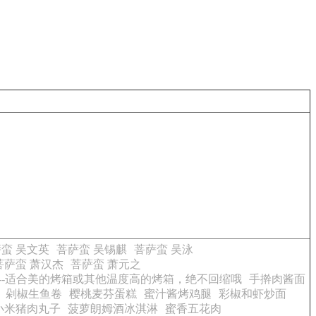
蛮 吴文英
菩萨蛮 吴锡麒
菩萨蛮 吴泳
菩萨蛮 萧汉杰
菩萨蛮 萧元之
---适合美的烤箱或其他温度高的烤箱，绝不回缩哦
手擀肉酱面
剁椒生鱼卷
樱桃麦芬蛋糕
蜜汁酱烤鸡腿
彩椒和虾炒面
小米猪肉丸子
菠萝朗姆酒冰淇淋
蜜香五花肉