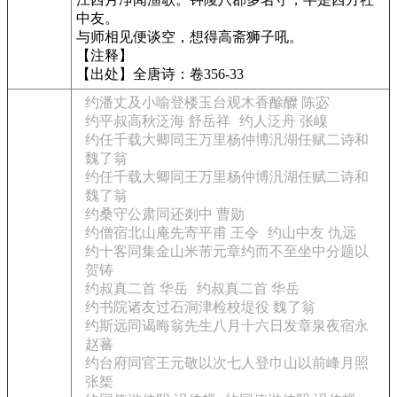
中友。
与师相见便谈空，想得高斋狮子吼。
【注释】
【出处】全唐诗：卷356-33
约潘丈及小喻登楼玉台观木香酴醾 陈宓
约平叔高秋泛海 舒岳祥
约人泛舟 张嵲
约任千载大卿同王万里杨仲博汎湖任赋二诗和
魏了翁
约任千载大卿同王万里杨仲博汎湖任赋二诗和
魏了翁
约桑守公肃同还剡中 曹勋
约僧宿北山庵先寄平甫 王令
约山中友 仇远
约十客同集金山米芾元章约而不至坐中分题以
贺铸
约叔真二首 华岳
约叔真二首 华岳
约书院诸友过石洞津检校堤役 魏了翁
约斯远同谒晦翁先生八月十六日发章泉夜宿永
赵蕃
约台府同官王元敬以次七人登巾山以前峰月照
张榘