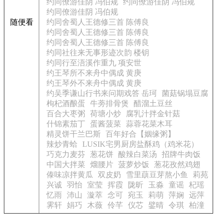
约同僚游佳阴 冯伯规
约同僚游佳阴 冯伯规
约同僚游佳阴 冯伯规
随便看
约同舍蜀人王德修三首 陈傅良
约同舍蜀人王德修三首 陈傅良
约同舍蜀人王德修三首 陈傅良
约同社往来无事形迹次韵 楼钥
约同行至浯溪作重九 项安世
约王琴所不来舟中偶成 黄庚
约王琴外不来舟中偶成 黄庚
约吴季谦山行书来问期戏答 岳珂
菌菇锅塌豆腐
枸杞酒酿蛋
牛蒡排骨煲
醋溜土豆丝
百合大枣粥
荷塘小炒
腐乳汁拌金针菇
什锦素茄丁
蛋酱菠菜
蒜蓉花菜木耳
精灵饼干兰巴斯
百年好合【姻缘粥】
辣炒青蛤
LUSIK宅男厨房盐酥鸡（鸡米花）
巧克力麦芬
葱花饼
酸辣白菜汤
招牌牛肉饭
中国大拌菜
熘腰片
菠萝炒饭
葱花孜然鸡翅
傣味凉拌黄瓜
双皮奶
雪里蕻豆芽熬小鱼
莉苑
兴诚
羽怡
室莹
挥霞
陇昕
玉淼
童谣
杞瑶
忆雨
沛山
漩萃
念可
宛玉
莉萌
萍娴
远萍
霁轩
娟巧
木薇
伶芊
仪芯
鐾晴
令琪
柏潼