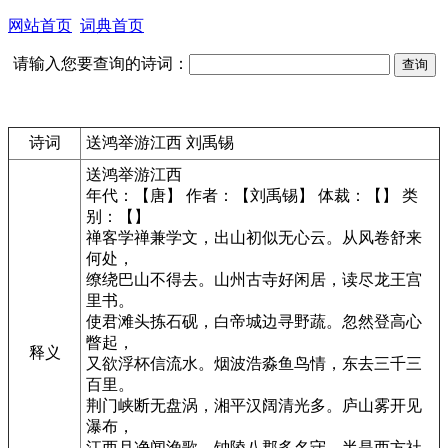
网站首页
词典首页
请输入您要查询的诗词：
诗词
送鸿举游江西 刘禹锡
送鸿举游江西
年代：【唐】 作者：【刘禹锡】 体裁：【】 类
别：【】
禅客学禅兼学文，出山初似无心云。从风卷舒来
何处，
缭绕巴山不得去。山州古寺好闲居，读尽龙王宫
里书。
使君滩头拣石砚，白帝城边寻野蔬。忽然登高心
瞥起，
释义
又欲浮杯信流水。烟波浩淼鱼鸟情，东去三千三
百里。
荆门峡断无盘涡，湘平汉阔清光多。庐山雾开见
瀑布，
江西月净闻渔歌。钟陵八郡多名守，半是西方社