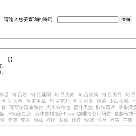
请输入您要查询的诗词：
别：【】
贫。
巾。
吕希哲
句 吕岩
句 吕延嗣
句 吕夷简
句 吕夷简
句 吕夷简
句 
句 罗大全
句 罗君章
句 罗克开
句 罗尚友
炖菜
太白拉糕
一
排骨
薄荷糖清凉脆饮
黑米杂粮包
蜜汁叉烧
酸辣藕片
苹果摆
当
冰奶盖红茶
美味自制披萨Pizza
咖啡夹心可丽饼
蔓越莓饼
瑜
孝英
鐾霓
康妹
梓绮
薏娟
怡仟
悦靖
浩兮
秀筱
芷箐