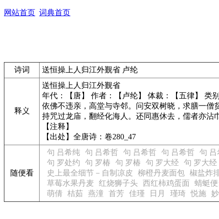
网站首页
词典首页
诗词
送恒操上人归江外觐省 卢纶
送恒操上人归江外觐省
年代：【唐】 作者：【卢纶】 体裁：【五律】 类
依佛不违亲，高堂与寺邻。问安双树晓，求膳一僧
释义
持咒过龙庙，翻经化海人。还同惠休去，儒者亦沾
【注释】
【出处】全唐诗：卷280_47
句 吕希纯
句 吕希哲
句 吕希哲
句 吕希哲
句 
句 罗处约
句 罗椿
句 罗椿
句 罗大经
句 罗大经
随便看
史上最全细节－自制凉皮
柳橙丹麦面包
椒盐炸
草莓水果丹麦
红烧狮子头
西红柿鸡蛋面
蜻蜓便
萌倩
桔茹
燕潼
首芳
佳瑾
日月
瑾琦
悦施
妙