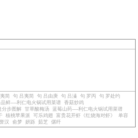
吕夷简
句 吕夷简
句 吕由庚
句 吕溱
句 罗丙
句 罗处约
品鲜----利仁电火锅试用菜谱
香菇炒鸡
盘分步图解
甘草酸梅汤
蓝莓山药----利仁电火锅试用菜谱
干
核桃苹果派
可乐鸡翅
富贵花开虾《红烧海对虾》
单容
誉汉
俞梦
妍跞
茹芝
僝纤