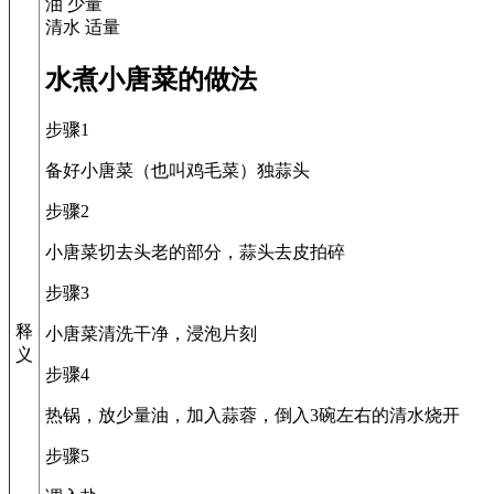
油 少量
清水 适量
水煮小唐菜的做法
步骤1
备好小唐菜（也叫鸡毛菜）独蒜头
步骤2
小唐菜切去头老的部分，蒜头去皮拍碎
步骤3
释
小唐菜清洗干净，浸泡片刻
义
步骤4
热锅，放少量油，加入蒜蓉，倒入3碗左右的清水烧开
步骤5