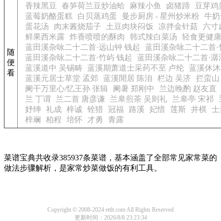
香辣黑豆
春笋荷兰豆炒油蛤
麻辣小鱼
卤猪蹄
豆芽鸡
蓝莓奶酪蛋糕
白贝蒸鸡蛋
曼步厨房 - 星州炒米粉
牛奶
蛋花汤
肉末酱烧茄子
土豆肉块闷饭
凉拌金针菇
六寸
鲜果西米露
炸香喷喷的酥肉
韩式辣白菜汤
轻食更健
蓝田溪杂咏二十二首·远山钟 钱起
蓝田溪杂咏二十二首·
随
蓝田溪杂咏二十二首·竹屿 钱起
蓝田溪杂咏二十二首·潺
便
蓝溪道中 吴锡畴
蓝溪期萧道士采药不至 卢纶
蓝溪休沐
看
蓝溪元居士草堂 孟郊
蓝溪閒居 陈洎
栏边 吴济
拦蛮山
阑干万里心/忆王孙 张辑
阑暑 郑刚中
兰边晚酌 赵友直
兰 丁谓
兰二首 唐彦谦
兰皋煎茶 吴则礼
兰皋亭 宋祁
妤绅
礼成
梓诚
铨猎
冠福
路溪
妃惜
莲斯
井棋
士
梓斓
柏程
培怀
才勇
青露
菜谱宝典共收录385937条菜谱，基本涵盖了全部常见家常菜的
做法步骤解析，是家常炒菜做饭的有利工具。
Copyright © 2008-2024 ettlt.com All Rights Reserved
更新时间：2026/8/8 23:23:34