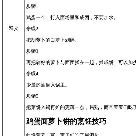
步骤1
鸡蛋一个，打入面粉里和成团，不要加水。
释义
步骤2
把胡萝卜的白萝卜剁碎。
步骤3
再把剁好的萝卜与面团揉在一起，摊成饼，可以加
步骤4
少量的油倒入锅里。
步骤5
把菜饼入锅再摊的更薄一点，易熟，而且宝宝们吃
鸡蛋面萝卜饼的烹饪技巧
此饼营养丰富，宝贝们吃了易消化。