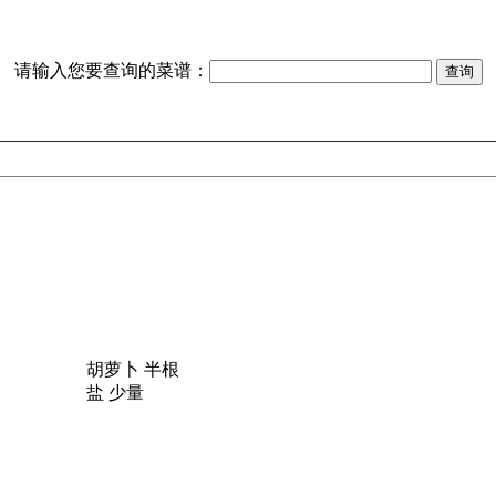
请输入您要查询的菜谱：
胡萝卜 半根
盐 少量