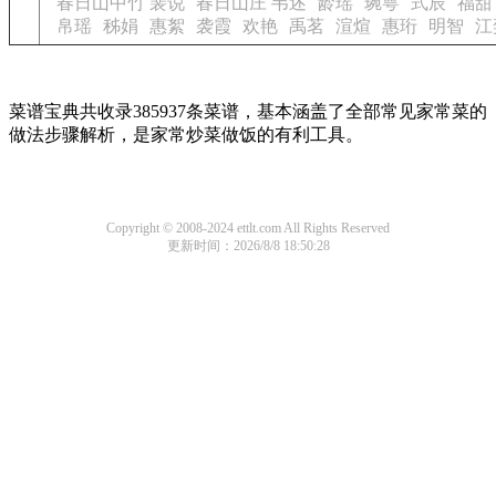
春日山中竹 裴说
春日山庄 韦述
龄瑶
琬萼
式辰
福甜
帛瑶
秭娟
惠絮
袭霞
欢艳
禹茗
渲煊
惠珩
明智
江
菜谱宝典共收录385937条菜谱，基本涵盖了全部常见家常菜的
做法步骤解析，是家常炒菜做饭的有利工具。
Copyright © 2008-2024 ettlt.com All Rights Reserved
更新时间：2026/8/8 18:50:28