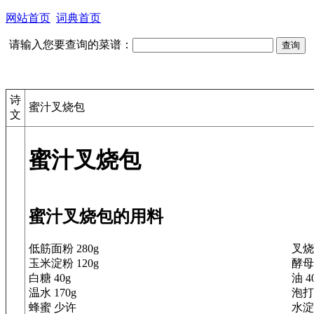
网站首页
词典首页
请输入您要查询的菜谱：
诗
蜜汁叉烧包
文
蜜汁叉烧包
蜜汁叉烧包的用料
低筋面粉 280g
叉烧肉
玉米淀粉 120g
酵母 
白糖 40g
油 4
温水 170g
泡打
蜂蜜 少许
水淀