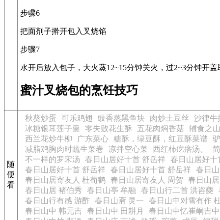
步骤6
把面剂子擀开包入叉烧馅
步骤7
水开后放入包子，大火蒸12~15分钟关火，过2~3分钟开盖
蜜汁叉烧包的烹饪技巧
秋葵炒蛋
可乐鸡翅
豉香蒸黑鱼块
肉炒土豆丝
沙律牛
冰糖银耳莲子羹
零失败花生酥
五花肉焖香菇
辅食之
西兰花炒牛柳
广东菜心
糖酥，绿豆酥，红豆酥菜谱
减脂鸡胸肉时蔬生菜卷
凉拌空心菜
西红柿疙瘩汤。
不一样的罗宋汤
春日山居好十首 舒岳祥
春日山居好十
随
春日山居好十首 舒岳祥
春日山居好十首 舒岳祥
春日山
便
春日山居寄友人 杜荀鹤
春日山居寄友人 周贺
春日山居
看
春日山居 褚伯秀
春日山亭 牟融
春日山行二首 洪咨夔
春日山行有感 游酢
春日山斋 灵一
春日山中对雪有作 
春日山中 韩元吉
春日山中 田耕月
春日山中忆崔峒吉中