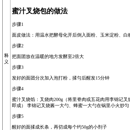
蜜汁叉烧包的做法
步骤1
面皮做法：用温水把酵母化开后倒入面粉、玉米淀粉、白
步骤2
释
把面团放在温暖的地方发酵至2倍大
义
步骤3
发好的面团分次加入泡打粉，揉匀后醒发15分钟
步骤4
蜜汁叉烧馅：叉烧肉200g（将里脊肉或五花肉用李锦记叉
即成） 李锦记叉烧酱一大勺、蜂蜜一大勺在锅里小火炒
步骤5
醒好的面揉成长条，再切成每个约50g的小剂子