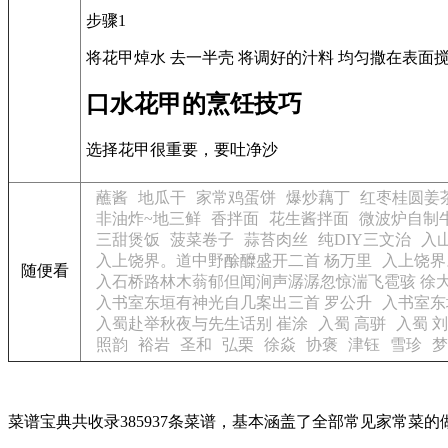
步骤1
将花甲焯水 去一半壳 将调好的汁料 均匀撒在表面
口水花甲的烹饪技巧
选择花甲很重要，要吐净沙
蘸酱
地瓜干
家常鸡蛋饼
爆炒藕丁
红枣桂圆姜
非油炸~地三鲜
香拌面
花生酱拌面
微波炉自制
三甜煲饭
菠菜卷子
蒜苔肉丝
纯DIY三文治
入
入上饶界。道中野酴醾盛开二首 杨万里
入上饶界
随便看
入石桥路林木蓊郁但闻涧声潺潺忽惊湍飞雹骇 徐
入书室东垣有神光自几案出三首 罗公升
入书室东
入蜀赴举秋夜与先生话别 崔涂
入蜀 高骈
入蜀 
照韵
裕岩
圣和
弘栗
徐焱
协褒
津钰
雪珍
梦
菜谱宝典共收录385937条菜谱，基本涵盖了全部常见家常菜