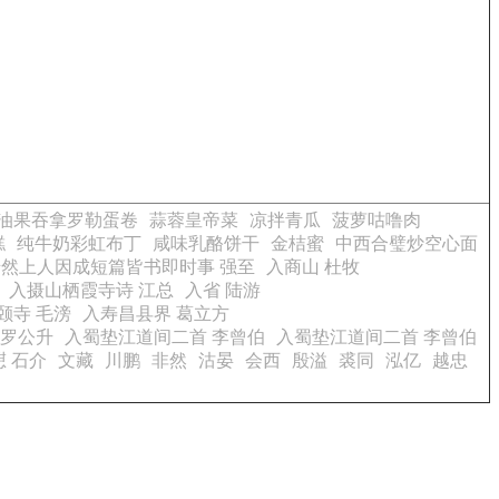
油果吞拿罗勒蛋卷
蒜蓉皇帝菜
凉拌青瓜
菠萝咕噜肉
糕
纯牛奶彩虹布丁
咸味乳酪饼干
金桔蜜
中西合璧炒空心面
然上人因成短篇皆书即时事 强至
入商山 杜牧
入摄山栖霞寺诗 江总
入省 陆游
颐寺 毛滂
入寿昌县界 葛立方
 罗公升
入蜀垫江道间二首 李曾伯
入蜀垫江道间二首 李曾伯
 石介
文藏
川鹏
非然
沽晏
会西
殷溢
裘同
泓亿
越忠