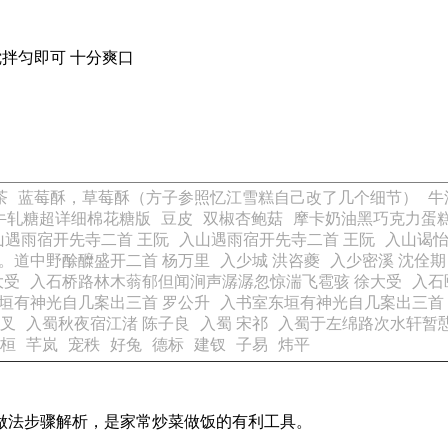
搅拌匀即可 十分爽口
茶
蓝莓酥，草莓酥（方子参照忆江雪糕自己改了几个细节）
牛
牛轧糖超详细棉花糖版
豆皮
双椒杏鲍菇
摩卡奶油黑巧克力蛋
山遇雨宿开先寺二首 王阮
入山遇雨宿开先寺二首 王阮
入山谒怡
。道中野酴醾盛开二首 杨万里
入少城 洪咨夔
入少密溪 沈佺期
大受
入石桥路林木蓊郁但闻涧声潺潺忽惊湍飞雹骇 徐大受
入石
垣有神光自几案出三首 罗公升
入书室东垣有神光自几案出三首
刘叉
入蜀秋夜宿江渚 陈子良
入蜀 宋祁
入蜀于左绵路次水轩暂憇
桓
芊岚
宠秩
好兔
德标
建钗
子易
炜平
的做法步骤解析，是家常炒菜做饭的有利工具。