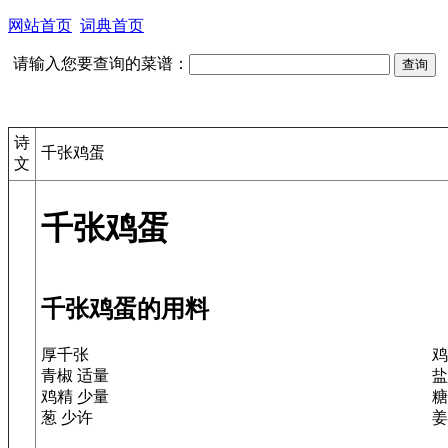
网站首页
词典首页
请输入您要查询的菜谱：
诗
千张鸡蛋
文
千张鸡蛋
千张鸡蛋的用料
厚千张
鸡
青椒 适量
盐
鸡精 少量
糖
葱 少许
姜