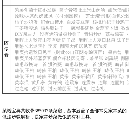
紫薯葡萄干红枣发糕
筒子骨猪肚玉米山药汤
甜米酒/
原味/抹茶酸奶戚风（8寸烟囱模）
芝士(猪蹄形)面包の
柿子炒鸡蛋
消食山楂水
自发黄豆芽
核桃枸杞子炒鸡
干姜猪腰汤
猫头鹰饼干
一碗就很满足 金蒜萝卜饭
孜
DIY魔古力
没有烤箱做糖炒栗子
青椒炒肉
荔枝绿茶
酬晖上人秋夜山亭有赠 陈子昂
酬晖上人夏日林泉 陈子
随
酬愍长老退院作 李复
酬窦大闲居见寄 房孺复
便
酬窦拾遗秋日见呈（时此公自江阴令除谏官） 皇甫曾
酬
看
酬窦员外郡斋宴客,偶命柘枝因见寄，兼呈张 刘禹锡
酬
畴甫叔挽诗二首 洪咨夔
畴甫叔挽诗二首 洪咨夔
畴昔 
畴依 王柏
畴依 王柏
畴依 王柏
畴依 王柏
畴依 王柏
畴依 王柏
畴依 王柏
黄帝
黄帝轩辕氏
黄帝(轩辕氏)
黄幸强
黄几亭
黄序鵷
连震东
连震东
连顺
连丽如
过之翰
过于执
过云雕朋玉
过其祖
过南礼
菜谱宝典共收录385937条菜谱，基本涵盖了全部常见家常菜的
做法步骤解析，是家常炒菜做饭的有利工具。