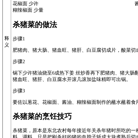
花椒面 少许
糊辣椒面 少量
杀猪菜的做法
释
步骤1
义
肥猪肉、猪大肠、猪血旺、猪肝、白豆腐切成片，酸菜切
步骤2
锅下少许猪油烧至6成热下姜 丝炒香再下肥猪肉、猪大肠
猪血旺、猪肝、白豆腐水开滚几滚加盐味精即可出锅。
步骤3
要佐以葱花、花椒面、酱油、糊辣椒面制作的蘸水蘸着食
杀猪菜的烹饪技巧
杀猪菜，原本是东北农村每年接近年关杀年猪时所吃的一
料、调料，只是把刚杀好的猪的血脖子斩成大块煮熟后切