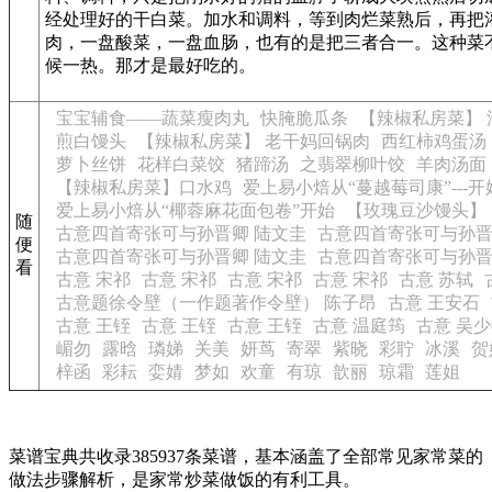
经处理好的干白菜。加水和调料，等到肉烂菜熟后，再把
肉，一盘酸菜，一盘血肠，也有的是把三者合一。这种菜
候一热。那才是最好吃的。
宝宝辅食——蔬菜瘦肉丸
快腌脆瓜条
【辣椒私房菜】 
煎白馒头
【辣椒私房菜】 老干妈回锅肉
西红柿鸡蛋汤
萝卜丝饼
花样白菜饺
猪蹄汤
之翡翠柳叶饺
羊肉汤面
【辣椒私房菜】口水鸡
爱上易小焙从“蔓越莓司康”---开
爱上易小焙从“椰蓉麻花面包卷”开始
【玫瑰豆沙馒头】
随
古意四首寄张可与孙晋卿 陆文圭
古意四首寄张可与孙晋
便
古意四首寄张可与孙晋卿 陆文圭
古意四首寄张可与孙晋
看
古意 宋祁
古意 宋祁
古意 宋祁
古意 宋祁
古意 苏轼
古意题徐令壁（一作题著作令壁） 陈子昂
古意 王安石
古意 王铚
古意 王铚
古意 王铚
古意 温庭筠
古意 吴
嵋勿
露晗
璘娣
关美
妍茑
寄翠
紫晓
彩聍
冰溪
贺
梓函
彩耘
娈婧
梦如
欢童
有琼
歆丽
琼霜
莲姐
菜谱宝典共收录385937条菜谱，基本涵盖了全部常见家常菜的
做法步骤解析，是家常炒菜做饭的有利工具。