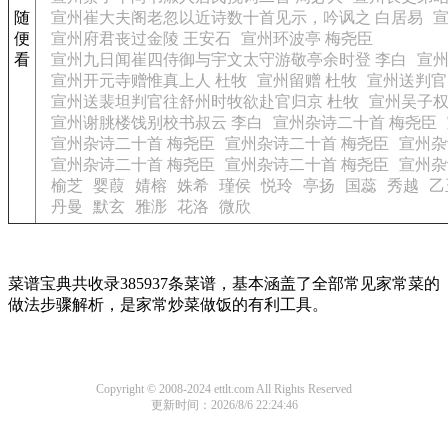
随
宣州崔大夫阁老忽以近诗数十首见示，吟讽之 白居易
便
宣州府君丧过金陵 王安石
宣州环波亭 梅尧臣
看
宣州九日闻崔四侍御与宇文太守游敬亭余时登 李白
宣州
宣州开元寺赠惟真上人 杜牧
宣州留赠 杜牧
宣州送判官
宣州送裴坦判官往舒州时牧欲赴官归京 杜牧
宣州吴子权
宣州谢朓楼饯别校书叔云 李白
宣州杂诗二十首 梅尧臣
宣州杂诗二十首 梅尧臣
宣州杂诗二十首 梅尧臣
宣州杂
宣州杂诗二十首 梅尧臣
宣州杂诗二十首 梅尧臣
宣州杂
榆芝
婴葭
婧榕
姝希
瑾侯
悦玲
亭扬
国蕊
秀越
乙
丹曼
默玄
雅浵
花洛
微欣
菜谱宝典共收录385937条菜谱，基本涵盖了全部常见家常菜的
做法步骤解析，是家常炒菜做饭的有利工具。
Copyright © 2008-2024 ettlt.com All Rights Reserved
更新时间：2026/8/6 22:24:46