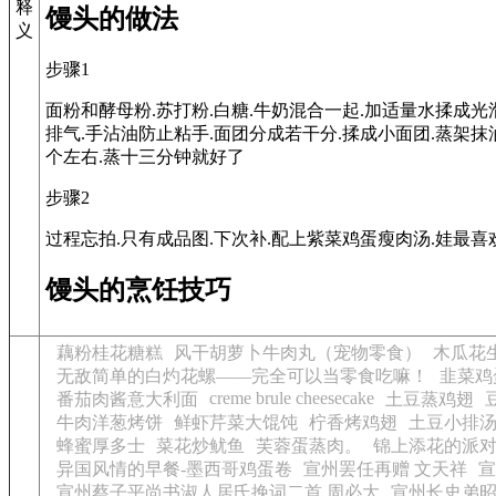
释
馒头的做法
义
步骤1
面粉和酵母粉.苏打粉.白糖.牛奶混合一起.加适量水揉成光
排气.手沾油防止粘手.面团分成若干分.揉成小面团.蒸架
个左右.蒸十三分钟就好了
步骤2
过程忘拍.只有成品图.下次补.配上紫菜鸡蛋瘦肉汤.娃最喜
馒头的烹饪技巧
藕粉桂花糖糕
风干胡萝卜牛肉丸（宠物零食）
木瓜花
无敌简单的白灼花螺——完全可以当零食吃嘛！
韭菜鸡
creme brule cheesecake
番茄肉酱意大利面
土豆蒸鸡翅
牛肉洋葱烤饼
鲜虾芹菜大馄饨
柠香烤鸡翅
土豆小排
蜂蜜厚多士
菜花炒鱿鱼
芙蓉蛋蒸肉。
锦上添花的派
异国风情的早餐-墨西哥鸡蛋卷
宣州罢任再赠 文天祥
宣
宣州蔡子平尚书淑人居氏挽词二首 周必大
宣州长史弟昭