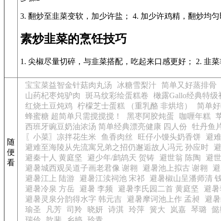
3. 翻炒至韭菜变软，加少许盐； 4. 加少许鸡精，翻炒均
素炒韭菜的烹饪技巧
1. 尖椒尽量切碎，与韭菜搭配，吃起来口感更好； 2. 
宝宝菜益智金针菇肉丸汤
冰糖雪梨汁
简单又好蒸排骨
山药杞枣炖驴肉
斑马纹彩绘蛋糕卷
橄露Gallo经典
红烧土豆炖鸡
柠檬芝士蛋糕 （重乳酪 非烘培）
简单好
蜂蜜糖 超简单只需搅搅搅！
黑枣阿胶炖蛋
咖喱年糕
西班牙豌豆奶油浓汤 简单经典漂亮健康 四人份
牡丹鱼
〖小菜〗凉拌花生米
鱼香肉丝
旺仔小馒头奶香饼
避难
随
避难至海陵从先流寓兄弟之招仍邂逅故人冯元 孙应时
便
避秦十人 黄庭坚
避少年/鹧鸪天 贺铸
避世翁 陈陶
避世
看
避暑城西观吴道子画老君像 谢翱
避暑池上拟古 谢翱
避
避暑江上 陆游
避暑江渎祠池 宋祁
避暑椒山呈潘师清 
避暑冷泉 方岳
避暑 李频
避暑李氏园二首 黄庭坚
避暑
避暑灵泉分韵得水字 韩元吉
避暑摩诃池上作 孟昶
避暑
瑜圣
凡芳
司羚
晓妍
诗淇
玲萍
簧大
岚嘉
琴璐
懿
瑞伶
歆斐
乡婷
玲青