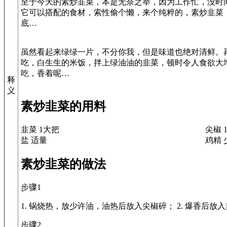
至于今天的素炒韭菜，本是无奈之举，因为工作忙，没时
它可以搭配的食材，索性偷个懒，来个纯粹的，素炒韭菜
底…
虽然看起来绿绿一片，不分你我，但是味道也绝对清鲜。
吃，白生生的米饭，拌上绿油油的韭菜，顿时令人食欲大
吃，香着呢…
释
义
素炒韭菜的用料
韭菜 1大把
尖椒 
盐 适量
鸡精 
素炒韭菜的做法
步骤1
1. 锅烧热，放少许油，油热后放入尖椒碎； 2. 爆香后放
步骤2