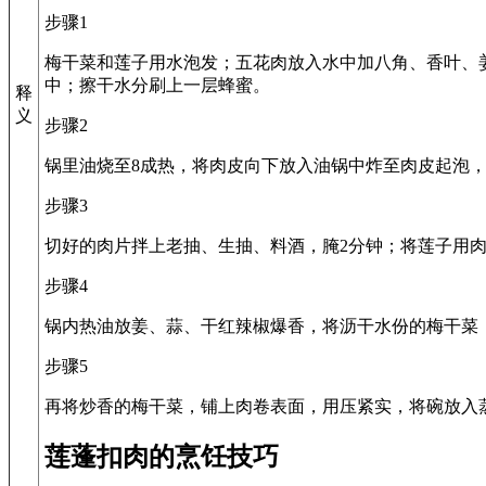
步骤1
梅干菜和莲子用水泡发；五花肉放入水中加八角、香叶、姜
中；擦干水分刷上一层蜂蜜。
释
义
步骤2
锅里油烧至8成热，将肉皮向下放入油锅中炸至肉皮起泡，
步骤3
切好的肉片拌上老抽、生抽、料酒，腌2分钟；将莲子用
步骤4
锅内热油放姜、蒜、干红辣椒爆香，将沥干水份的梅干菜
步骤5
再将炒香的梅干菜，铺上肉卷表面，用压紧实，将碗放入蒸
莲蓬扣肉的烹饪技巧