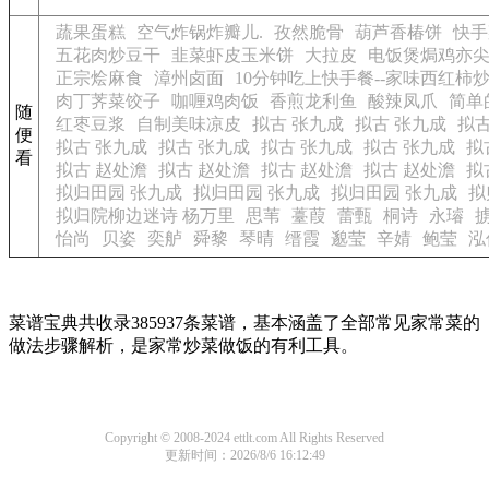
蔬果蛋糕
空气炸锅炸瓣儿.
孜然脆骨
葫芦香椿饼
快手
五花肉炒豆干
韭菜虾皮玉米饼
大拉皮
电饭煲焗鸡亦
正宗烩麻食
漳州卤面
10分钟吃上快手餐--家味西红柿
肉丁荠菜饺子
咖喱鸡肉饭
香煎龙利鱼
酸辣凤爪
简单
随
红枣豆浆
自制美味凉皮
拟古 张九成
拟古 张九成
拟古
便
拟古 张九成
拟古 张九成
拟古 张九成
拟古 张九成
拟
看
拟古 赵处澹
拟古 赵处澹
拟古 赵处澹
拟古 赵处澹
拟
拟归田园 张九成
拟归田园 张九成
拟归田园 张九成
拟
拟归院柳边迷诗 杨万里
思苇
薹葭
蕾甄
桐诗
永璿
怡尚
贝姿
奕舻
舜黎
琴晴
缙霞
邈莹
辛婧
鲍莹
泓
菜谱宝典共收录385937条菜谱，基本涵盖了全部常见家常菜的
做法步骤解析，是家常炒菜做饭的有利工具。
Copyright © 2008-2024 ettlt.com All Rights Reserved
更新时间：2026/8/6 16:12:49