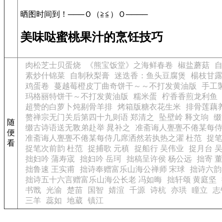
晒图时间到！───Ｏ（≧≦）Ｏ────
美味哒蜜桃果汁的烹饪技巧
肉松芝士贝蛋烧
《熊宝饭堂》之海鲜春卷
椒盐蘑菇
素炒什锦菜
自制秋梨膏
迷迭香：鱼头豆腐煲
楊枝甘
鸡蛋卷
蔓越莓橙皮丁曲奇饼干～～不打发黄油版
手工
玛格丽特饼干～不打发黄油版
糯米蛋
柠香香煎龙利鱼
超赞的白萝卜炖剔骨羊排
烤箱版糖衣花生米
排骨莲藕
赘禅宗无门关后第四十九则语 郑清之
坠壁岭 释文珦
缀
随
缀古诗语送无斁弟赴举 晁补之
准斋诲人亹亹不倦某每侍
便
准斋诲人亹亹不倦某每侍几席洒然若执热之濯 杜范
捉笔
看
捉笔次前韵 杜范
捉捕歌 元稹
捉船行 吴伟业
捉月台 
拙妇吟 蒲寿宬
拙妇吟 岳珂
拙稿呈许侯 杨公远
拙寄 
拙鲁速 王实甫
拙诗奉赠富乐山海公禅师 宋球
拙诗六韵
拙诗五十六言赠富乐山海公长老 冯如晦
拙轩颂 黄庭坚
书戬
光渝
楚苗
国智
婧渲
千源
诗杭
亦珙
瞳立
志
三羊
蕊如
地葳
镇江