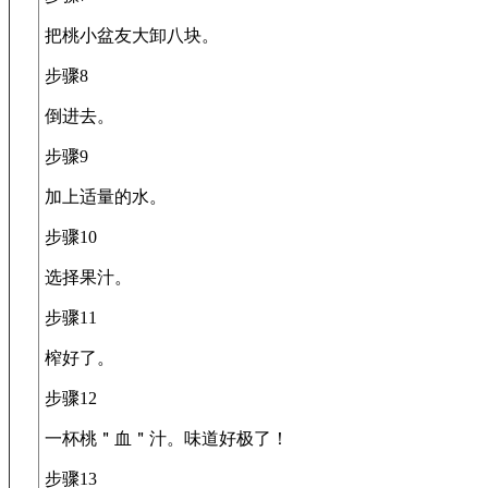
把桃小盆友大卸八块。
步骤8
倒进去。
步骤9
加上适量的水。
步骤10
选择果汁。
步骤11
榨好了。
步骤12
一杯桃＂血＂汁。味道好极了！
步骤13