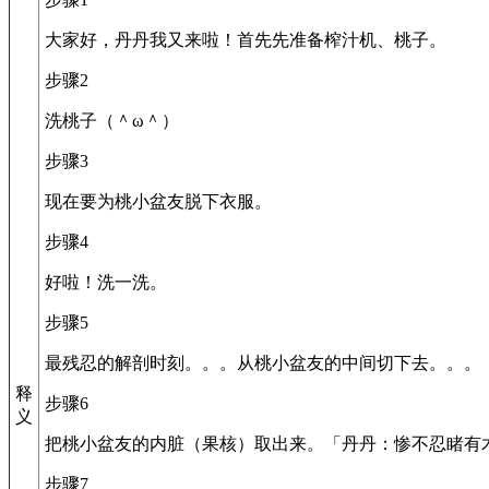
大家好，丹丹我又来啦！首先先准备榨汁机、桃子。
步骤2
洗桃子（＾ω＾）
步骤3
现在要为桃小盆友脱下衣服。
步骤4
好啦！洗一洗。
步骤5
最残忍的解剖时刻。。。从桃小盆友的中间切下去。。。「
释
步骤6
义
把桃小盆友的内脏（果核）取出来。「丹丹：惨不忍睹有木
步骤7