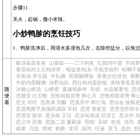
步骤11
关火，起锅，撒小米辣。
小炒鸭胗的烹饪技巧
1、鸭胗洗净后，用清水多浸泡几次，去除些盐分，以免
酸汤莜面鱼鱼
山寨版——三汁焖鱼
红烧鸡中翅
羊肉
番茄味的土豆炖排骨，电饭煲炖汤~手残党福利
蛤蜊干
羊肉汤-养生版
牛轧糖
简易咖喱饭
香葱沙拉排包
香酥
牛奶鸡蛋醪糟
绿野仙踪
西红柿鸡蛋炒饭
美味香蕉蛋
随
冰糖山楂汤
山楂蜜
蔓越莓曲奇
煎饺
水晶紫薯包
思
便
思微堂 白玉蟾
思惟相观音赞 释心月
思惟相观音赞 释
看
思文 诗经
思西弟 刘黻
思溪舟中 释行海
思仙会 效杨
思贤阁图予真愧而成咏 宋祁
思贤 黄庭坚
思贤堂怀薛令
思贤岩 陈岩
思乡岭 王珪
思乡味戏成 郑清之
思乡作 
思义吟 邵雍
思隐二首 董嗣杲
熙明
呈斌
乾侃
佳尚
嵘肃
月隐
煌斌
鹤桥
龙羽
国鸿
吁涵
英飞
磊胜
忻