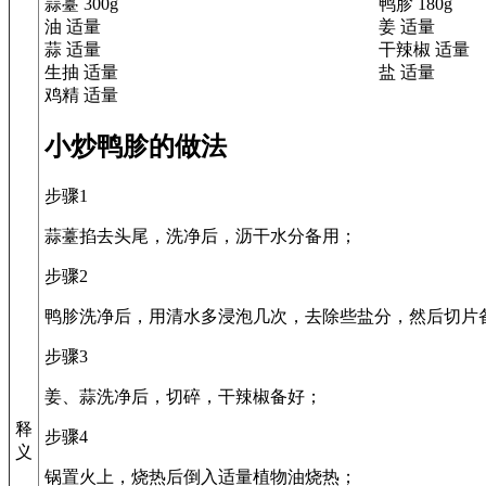
蒜薹 300g
鸭胗 180g
油 适量
姜 适量
蒜 适量
干辣椒 适量
生抽 适量
盐 适量
鸡精 适量
小炒鸭胗的做法
步骤1
蒜薹掐去头尾，洗净后，沥干水分备用；
步骤2
鸭胗洗净后，用清水多浸泡几次，去除些盐分，然后切片
步骤3
姜、蒜洗净后，切碎，干辣椒备好；
释
步骤4
义
锅置火上，烧热后倒入适量植物油烧热；