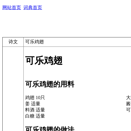
网站首页
词典首页
诗文
可乐鸡翅
可乐鸡翅
可乐鸡翅的用料
鸡翅 10只
大
姜 适量
酱
料酒 适量
可
白糖 适量
可乐鸡翅的做法