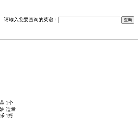
请输入您要查询的菜谱：
蒜 1个
油 适量
乐 1瓶