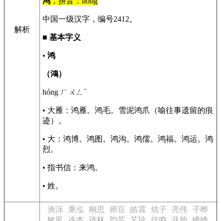
鸿
，拼音：hóng
中国一级汉字，编号2412。
解析
■
基本字义
•
鸿
（鴻）
hóng ㄏㄨㄥˊ
• 大雁：鸿雁。鸿毛。雪泥鸿爪（喻往事遗留的痕
迹）。
• 大：鸿博。鸿图。鸿沟。鸿儒。鸿福。鸿运。鸿
烈。
• 指书信：来鸿。
• 姓。
渔泺
乘泓
桐思
师豆
皓震
炫子
亮伟
子晔
敏凤
连杰
琦林
韵芊
艺珍
佳鸣
兆帅
峨峰