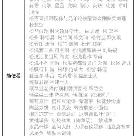
藓雯
何双
星函
龙啸
颖冰
芮庆
玮庭
卓叶
冲瑞
松斋直指因喫粽与兄弟论铁酸豏金刚圈栗棘蓬
释慧空
松斋自题 时为翰林学士。 白居易
松 郑谷
松州 释绍昙
松竹间 释文珦
松竹堂 释文珦
松竹图 唐寅
松竹 詹初
松竹 郑獬
松滋渡二首 司空图
松滋渡望峡中 刘禹锡
松滋江北阻风 阎宽
松滋县作 章甫
松滋小酌 陆游
松滋褚都督义门 郑獬
松谿 曾几
松骥行 陆游
松醪 范成大
松髻 韩偓
随便看
耸玉亭 李吕
颂蔡君谟 福建士人
颂蔡君谟 福建士人
颂草堂老师付顶相赞后圆相 释慧空
颂尘尘三昧 释真慈
颂 陈瓘
红烧肉片
葡萄原汁
蜜豆豆渣饼
紫薯酥
秋葵炒滑蛋
肉丝炒饼
蜜汁叉烧
蜂蜜脆底小面包
榴莲冻芝士
自制意面
冰爽西瓜汁^O^！
黄桃罐头
红烧鲫鱼（鲫鱼汤）
炒咸鱼
水晶柠檬
油闷大虾
大理石磅蛋糕
油豆腐塞肉
凤尾鱼
锅贴大馄饨