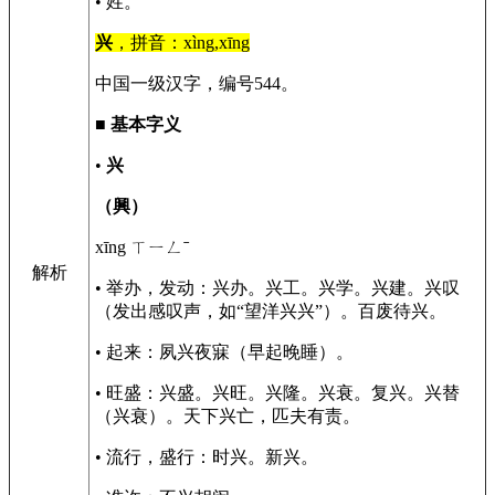
• 姓。
兴
，拼音：xìng,xīng
中国一级汉字，编号544。
■
基本字义
•
兴
（興）
xīng ㄒㄧㄥˉ
解析
• 举办，发动：兴办。兴工。兴学。兴建。兴叹
（发出感叹声，如“望洋兴兴”）。百废待兴。
• 起来：夙兴夜寐（早起晚睡）。
• 旺盛：兴盛。兴旺。兴隆。兴衰。复兴。兴替
（兴衰）。天下兴亡，匹夫有责。
• 流行，盛行：时兴。新兴。