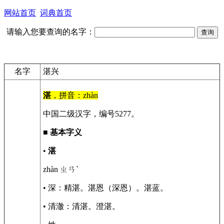
网站首页
词典首页
请输入您要查询的名字：
名字
湛兴
湛
，拼音：zhàn
中国二级汉字，编号5277。
■
基本字义
•
湛
zhàn ㄓㄢˋ
• 深：精湛。湛恩（深恩）。湛蓝。
• 清澈：清湛。澄湛。