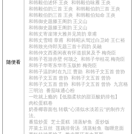
和韩毅伯述怀 王炎
和韩毅伯咏雁 王炎
和韩毅伯韵三首 王炎
和韩毅伯韵三首 王炎
和韩毅伯韵三首 王炎
和韩毅伯知命 王炎
和韩御史题滕王阁韵 王义山
和韩御史题滕王阁韵 王义山
和韩丈寄崖簿大雅并见简韵 章甫
和韩丈雪晴 章甫
和韩昭从驾过白卫岭 王仁裕
和韩致光侍郎无题三首十四韵 吴融
和韩仲文西斋闲夜有怀道损舅及予 梅尧臣
和韩子苍游赤壁 何颉之
和韩子华桂花 梅尧臣
随便看
和韩子华寄东华市玉版鮓 梅尧臣
和韩子温韵时在九江 曹勋
和韩子文五首 曾协
和韩子文五首 曾协
和韩子文五首 曾协
和韩子文五首 曾协
和韩子文五首 曾协
九宫格
三明治
番茄味通心粉
一吃就上瘾的【低脂柔软的甜豆酸奶排包】
肉松蛋糕卷
奶香椰蓉面包 转载“心清似水淡若云”的制作方
法。
番茄炒蛋
芝士蛋糕
清蒸鲈鱼
蛋炒饭
芹菜土豆丝
莲藕排骨汤
清蒸鲑鱼
咖喱意面