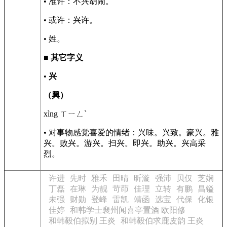
• 准许：不兴胡闹。
• 或许：兴许。
• 姓。
■
其它字义
•
兴
（興）
xìng ㄒㄧㄥˋ
• 对事物感觉喜爱的情绪：兴味。兴致。豪兴。雅
兴。败兴。游兴。扫兴。即兴。助兴。兴高采
烈。
许进
先时
雅禾
田晴
昕漩
强沛
贝仅
芝娴
丁磊
在琳
为靓
苛茚
佳理
立转
有鹏
昌镒
未强
财勋
登峰
雷凯
靖函
选宝
代保
化银
佳婷
和韩学士襄州闻喜亭置酒 欧阳修
和韩毅伯拟别 王炎
和韩毅伯求鹿皮韵 王炎